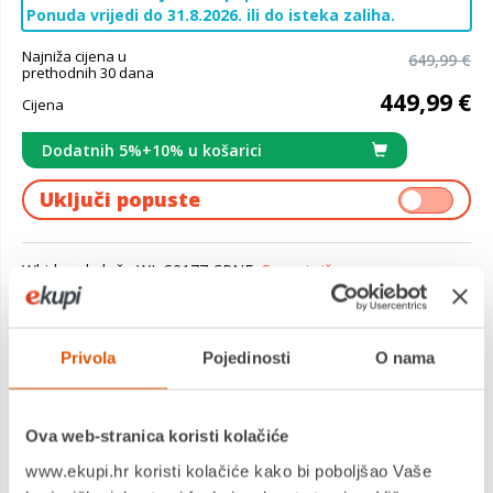
Ponuda vrijedi do 31.8.2026. ili do isteka zaliha.
Najniža cijena u
649,99 €
prethodnih 30 dana
449,99 €
Cijena
Dodatnih 5%+10% u košarici
Uključi popuste
Whirlpool ploča WL S2177 CPNE
Saznaj više
Dostavljamo već od
11.08.2026
Jamstvo: 5 god
Privola
Pojedinosti
O nama
Platite gotovinom pri preuzimanju, Internet bankarstvom, karticama
jednokratno i na rate
Povrat robe moguć unutar 14 dana
Ova web-stranica koristi kolačiće
www.ekupi.hr koristi kolačiće kako bi poboljšao Vaše