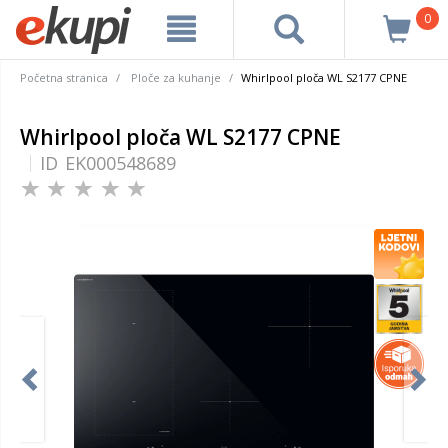
0
Početna stranica
Ploče za kuhanje
Whirlpool ploča WL S2177 CPNE
Whirlpool ploča WL S2177 CPNE
ID
EK000548689