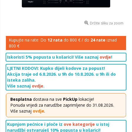
Držite sliku za zoom
Kupujte na rate: Do
12 rata
do 800 € / do
24 rate
iznad
800 €
Iskoristi 5% popusta u košarici! Više saznaj
ovdje
!
LJETNI KODOVI: Kupko dijeli kodove za popust!
Akcija traje od 6.8.2026. u 9h do 10.8.2026. u 9h ili do
isteka zaliha.
Više saznaj
ovdje
.
Besplatna
dostava na sve
PickUp
lokacije!
Ponuda vrijedi za narudžbe zaprimljene do 31.08.2026.
Više saznaj
ovdje
.
Kupnjom pećnice i ploče iz
ove kategorije
u istoj
narudžbi ostvaruješ 10% popusta u košarici!