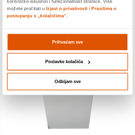
korisničko iskustvo i funkcionalnost stranice. Više
možete pročitati u
Izjavi o privatnosti
i
Pravilima o
DODAJTE U KOŠARICU
postupanju s „kolačićima“
.
KUPITE ODMAH
Usporedite proizvod
Prihvaćam sve
Postavke kolačića
MOGLO BI VAS ZANIMATI I OVO
Odbijam sve