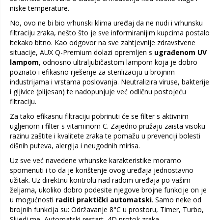
niske temperature.
No, ovo ne bi bio vrhunski klima uređaj da ne nudi i vrhunsku
filtraciju zraka, nešto što je sve informiranijim kupcima postalo
itekako bitno. Kao odgovor na sve zahtjevnije zdravstvene
situacije, AUX Q-Premium dolazi opremljen s
ugrađenom UV
lampom
, odnosno ultraljubičastom lampom koja je dobro
poznato i efikasno rješenje za sterilizaciju u brojnim
industrijama i vrstama poslovanja. Neutralizira viruse, bakterije
i gljivice (plijesan) te nadopunjuje već odličnu postojeću
filtraciju.
Za tako efikasnu filtraciju pobrinuti će se filter s aktivnim
ugljenom i filter s vitaminom C. Zajedno pružaju zaista visoku
razinu zaštite i kvalitete zraka te pomažu u prevenciji bolesti
dišnih puteva, alergija i neugodnih mirisa.
Uz sve već navedene vrhunske karakteristike moramo
spomenuti i to da je korištenje ovog uređaja jednostavno
užitak. Uz direktnu kontrolu nad radom uređaja po vašim
željama, ukoliko dobro podesite njegove brojne funkcije on je
u mogućnosti
raditi praktički automatski
. Samo neke od
brojnih funkcija su: Održavanje 8°C u prostoru, Timer, Turbo,
Slijedi me, Automatski restart, 4D protok zraka,