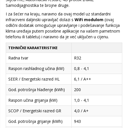
Samodijagnostika te brojne druge.
I za šećer na kraju, naravno da ovaj model uz standardni
infracrveni daljinski upravljač dolazi s
WiFi modulom
(ovaj
odlični dodatak omogućuje upravljanje i podešavanje funkcija
klima uređaja putem posebne aplikacije na vašem pametnom
telefonu ili tabletu) i naravno da je već uključen u cijenu.
TEHNIČKE KARAKTERISTIKE
Radna tvar
R32
Raspon rashladnog učina (kW)
0,8 - 4,1
SEER / Energetski razred HL
6,1 / A++
God. potrošnja hlađenje (kWh)
200
Raspon učina grijanja (kW)
1,0 - 4,1
SCOP / Energetski razred GR
4,0 / A+
God. potrošnja grijanje (kWh)
943