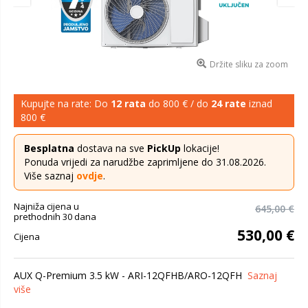
Držite sliku za zoom
Kupujte na rate: Do
12 rata
do 800 € / do
24 rate
iznad
800 €
Besplatna
dostava na sve
PickUp
lokacije!
Ponuda vrijedi za narudžbe zaprimljene do 31.08.2026.
Više saznaj
ovdje
.
Najniža cijena u
645,00 €
prethodnih 30 dana
530,00 €
Cijena
AUX Q-Premium 3.5 kW - ARI-12QFHB/ARO-12QFH
Saznaj
više