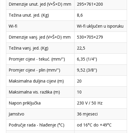
Dimenzije unut. jed (V×Š×D) mm
295×761×200
Težina unut. jed. (Kg)
8,6
Wi-fi
Wi-fi uključen u isporuku
Dimenzije vanj. jed (V×Š×D) mm
530×705×279
Težina vanj. jed. (Kg)
22,5
Promjer cijevi - tekuć. (mm/")
6,35 (1/4")
Promjer cijevi - plin (mm/")
9,52 (3/8")
Maksimalna duljina cijevi (m)
20
Maksimalna vis. razlika (m)
10
Napon priključka
230 V / 50 Hz
Jamstvo
36 mjeseci
Područje rada - hlađenje (°C)
od 16°C do +49°C