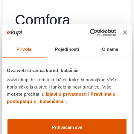
Comfora
Klima-uređaj
Privola
Pojedinosti
O nama
Diskretan dizajn i visoka učinkovitost za komfor
na idealnoj temperaturi tijekom cijele godine
✔ Minimalistički suvremeni dizajn, zidna
Ova web-stranica koristi kolačiće
montaža
www.ekupi.hr koristi kolačiće kako bi poboljšao Vaše
✔ Izuzetno tihi rad
korisničko iskustvo i funkcionalnost stranice. Više
✔ Tehnologija za suzbijanje alergena osigurava
možete pročitati u
Izjavi o privatnosti
i
Pravilima o
čist i pročišćen zrak
postupanju s „kolačićima“
.
✔ 3D protok zraka omogućuje ravnomjerno
grijanje i hlađenje prostorije.
✔ Idealno za ugradnju iznad vrata
Prihvaćam sve