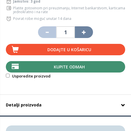
Jamstvo: 3 god
Platite gotovinom pri preuzimanju, Internet bankarstvom, karticama
jednokratno i na rate
Povrat robe moguć unutar 14 dana
DODAJTE U KOŠARICU
KUPITE ODMAH
Usporedite proizvod
Detalji proizvoda