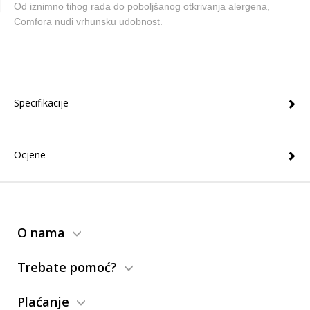
Od iznimno tihog rada do poboljšanog otkrivanja alergena,
Comfora nudi vrhunsku udobnost.
Specifikacije
Ocjene
O nama
Trebate pomoć?
Plaćanje