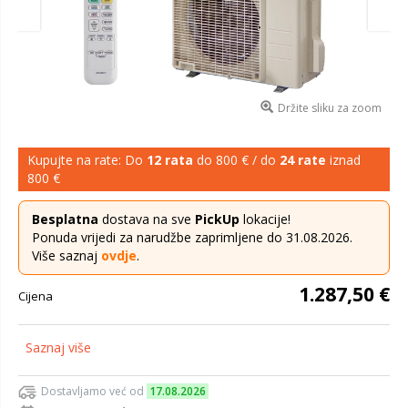
Držite sliku za zoom
Kupujte na rate: Do
12 rata
do 800 € / do
24 rate
iznad
800 €
Besplatna
dostava na sve
PickUp
lokacije!
Ponuda vrijedi za narudžbe zaprimljene do 31.08.2026.
Više saznaj
ovdje
.
1.287,50 €
Cijena
Saznaj više
Dostavljamo već od
17.08.2026