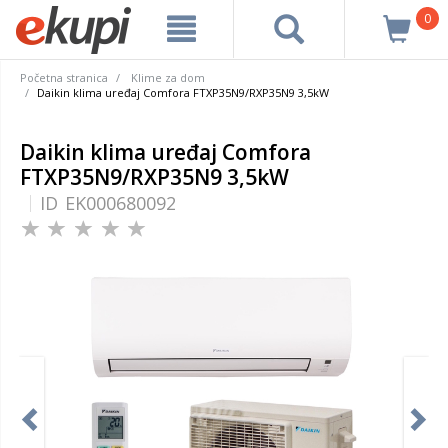
0
Početna stranica
Klime za dom
Daikin klima uređaj Comfora FTXP35N9/RXP35N9 3,5kW
Daikin klima uređaj Comfora
FTXP35N9/RXP35N9 3,5kW
ID
EK000680092