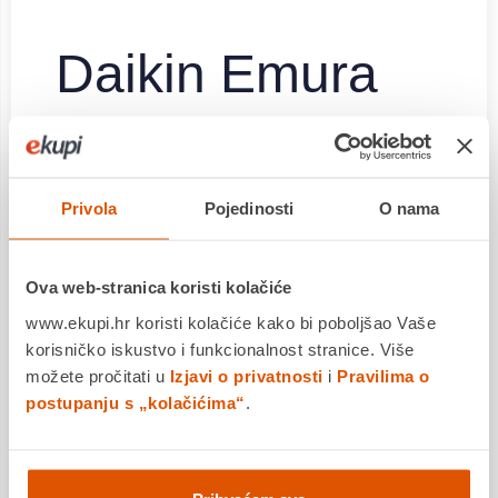
Daikin Emura
Klima-uređaj
Više od klima-uređaja: vrhunski spoj dizajna i
Privola
Pojedinosti
O nama
tehnologije uz pametne funkcije koje podižu
komfor na novu razinu
✔ Vrhunski spoj dizajna i tehnologije
Ova web-stranica koristi kolačiće
✔ Efekt Coanda optimizira protok zraka za bolju
www.ekupi.hr koristi kolačiće kako bi poboljšao Vaše
raspodjelu topline
korisničko iskustvo i funkcionalnost stranice. Više
✔ Inteligentan toplinski senzor nadzire
možete pročitati u
Izjavi o privatnosti
i
Pravilima o
temperaturu u svakom području
postupanju s „kolačićima“
.
✔ Funkcija „Heat boost” zagrijat će tvoj dom za
nekoliko minuta
✔ Flash Streamer razgrađuje alergene i uklanja
mirise