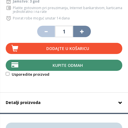
Jamstvo: 3 god
Platite gotovinom pri preuzimanju, Internet bankarstvom, karticama
jednokratno i na rate
Povrat robe moguć unutar 14 dana
DODAJTE U KOŠARICU
KUPITE ODMAH
Usporedite proizvod
Detalji proizvoda