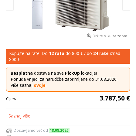
Držite sliku za zoom
Kupujte na rate: Do
12 rata
do 800 € / do
24 rate
iznad
800 €
Besplatna
dostava na sve
PickUp
lokacije!
Ponuda vrijedi za narudžbe zaprimljene do 31.08.2026.
Više saznaj
ovdje
.
3.787,50 €
Cijena
Saznaj više
Dostavljamo već od
18.08.2026