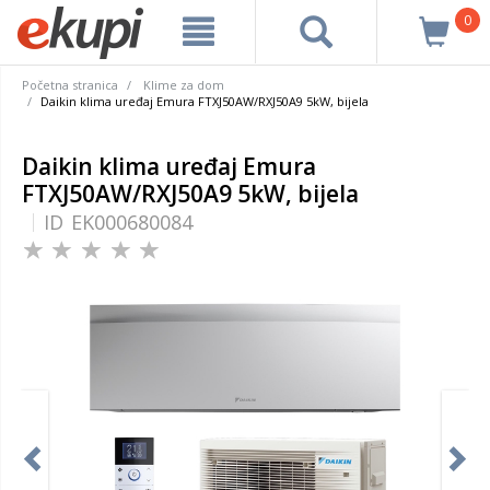
0
Početna stranica
Klime za dom
Daikin klima uređaj Emura FTXJ50AW/RXJ50A9 5kW, bijela
Daikin klima uređaj Emura
FTXJ50AW/RXJ50A9 5kW, bijela
ID
EK000680084