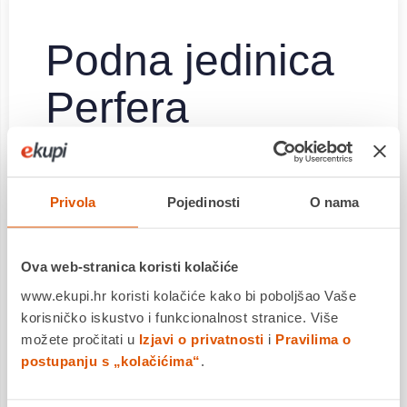
Podna jedinica
Perfera
Klima-uređaj
Privola
Pojedinosti
O nama
Uživaj u ugodnijem domu uz napredne značajke
grijanja, hlađenja i pročišćavanja zraka
✔ Energetska učinkovitost do A++ u grijanju i
Ova web-stranica koristi kolačiće
A++ u hlađenju omogućuje niske pogonske
www.ekupi.hr koristi kolačiće kako bi poboljšao Vaše
troškove
korisničko iskustvo i funkcionalnost stranice. Više
✔ Funkcija „Heat boost” za brzo zagrijavanje
možete pročitati u
Izjavi o privatnosti
i
Pravilima o
prostora
✔ Zagrijava pod za bolju raspodjelu topline
postupanju s „kolačićima“
.
✔ Heat Plus simulira zračenje topline na 30
minuta za ugodno grijanje