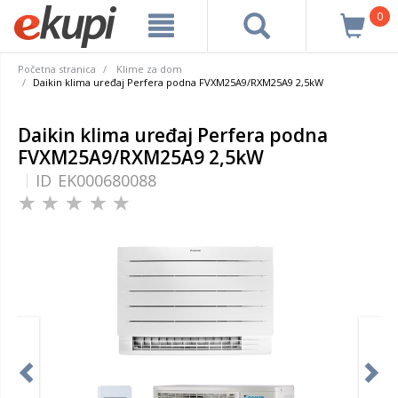
0
Početna stranica
Klime za dom
Daikin klima uređaj Perfera podna FVXM25A9/RXM25A9 2,5kW
Daikin klima uređaj Perfera podna
FVXM25A9/RXM25A9 2,5kW
ID
EK000680088