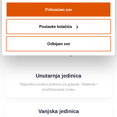
✔ Flash Streamer eliminira alergene i mirise
Prihvaćam sve
Postavke kolačića
Odbijam sve
Što se nalazi u kompletu
Unutarnja jedinica
Napredna podna jedinica za grijanje, hlađenje i
pročišćavanje zraka
Vanjska jedinica