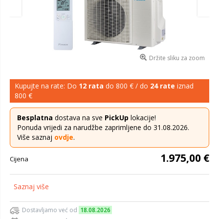
Držite sliku za zoom
Kupujte na rate: Do
12 rata
do 800 € / do
24 rate
iznad
800 €
Besplatna
dostava na sve
PickUp
lokacije!
Ponuda vrijedi za narudžbe zaprimljene do 31.08.2026.
Više saznaj
ovdje
.
1.975,00 €
Cijena
Saznaj više
Dostavljamo već od
18.08.2026