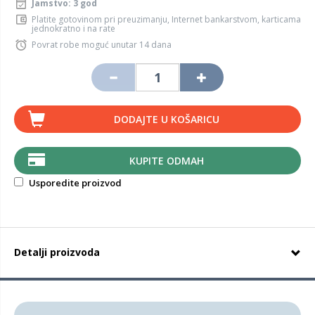
Jamstvo: 3 god
Platite gotovinom pri preuzimanju, Internet bankarstvom, karticama
jednokratno i na rate
Povrat robe moguć unutar 14 dana
DODAJTE U KOŠARICU
KUPITE ODMAH
Usporedite proizvod
Detalji proizvoda