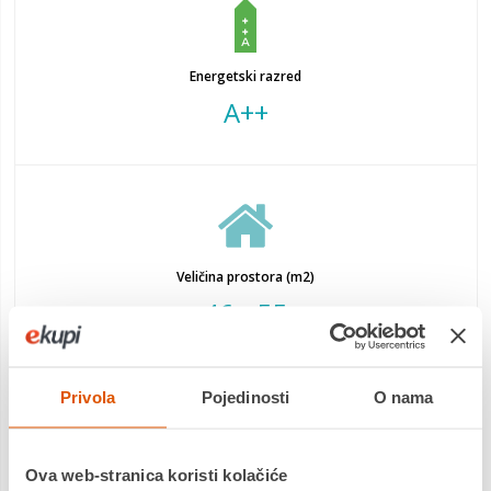
Energetski razred
A++
Veličina prostora (m2)
46 - 55
Privola
Pojedinosti
O nama
Hyundai Performance Plus Inverter 5,2 kW
klima uređaj
osmišljen je za korisnike koji žele spoj visokih performansi,
Ova web-stranica koristi kolačiće