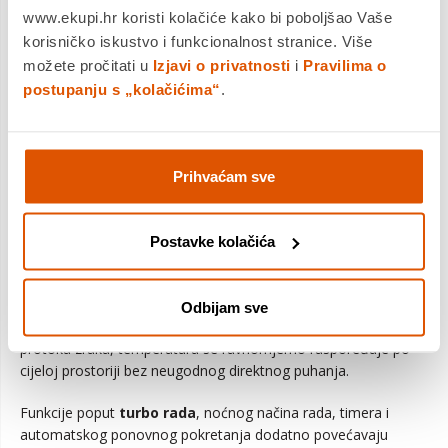
energetske učinkovitosti i naprednih funkcija u jednom
www.ekupi.hr koristi kolačiće kako bi poboljšao Vaše
uređaju. Zahvaljujući modernoj inverter tehnologiji i
korisničko iskustvo i funkcionalnost stranice. Više
optimiziranom radu, ovaj model pruža ugodnu temperaturu
možete pročitati u
Izjavi o privatnosti
i
Pravilima o
tijekom cijele godine uz tihi rad i smanjenu potrošnju energije.
postupanju s „kolačićima“
.
Uređaj učinkovito hladi prostor tijekom vrućih ljetnih dana, dok
zimi osigurava stabilno i ugodno grijanje čak i pri nižim
vanjskim temperaturama. Inteligentni sustav upravljanja
automatski prilagođava rad uređaja uvjetima u prostoru kako
Prihvaćam sve
bi se postigla optimalna temperatura uz maksimalnu
energetsku učinkovitost.
Postavke kolačića
Posebna pažnja posvećena je kvaliteti zraka i udobnosti
korisnika. Napredni sustavi filtracije pomažu ukloniti prašinu i
nečistoće iz zraka, čime prostor postaje zdraviji i ugodniji za
Odbijam sve
svakodnevni boravak. Zahvaljujući preciznom usmjeravanju
protoka zraka, temperatura se ravnomjerno raspoređuje po
cijeloj prostoriji bez neugodnog direktnog puhanja.
Funkcije poput
turbo rada
, noćnog načina rada, timera i
automatskog ponovnog pokretanja dodatno povećavaju