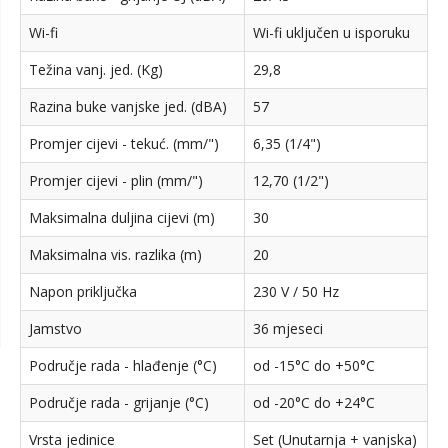
Wi-fi
Wi-fi uključen u isporuku
Težina vanj. jed. (Kg)
29,8
Razina buke vanjske jed. (dBA)
57
Promjer cijevi - tekuć. (mm/")
6,35 (1/4")
Promjer cijevi - plin (mm/")
12,70 (1/2")
Maksimalna duljina cijevi (m)
30
Maksimalna vis. razlika (m)
20
Napon priključka
230 V / 50 Hz
Jamstvo
36 mjeseci
Područje rada - hlađenje (°C)
od -15°C do +50°C
Područje rada - grijanje (°C)
od -20°C do +24°C
Vrsta jedinice
Set (Unutarnja + vanjska)