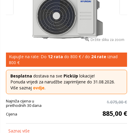
Držite sliku za zoom
Kupujte na rate: Do
12 rata
do 800 € / do
24 rate
iznad
800 €
Besplatna
dostava na sve
PickUp
lokacije!
Ponuda vrijedi za narudžbe zaprimljene do 31.08.2026.
Više saznaj
ovdje
.
Najniža cijena u
1.075,00 €
prethodnih 30 dana
885,00 €
Cijena
Saznaj više