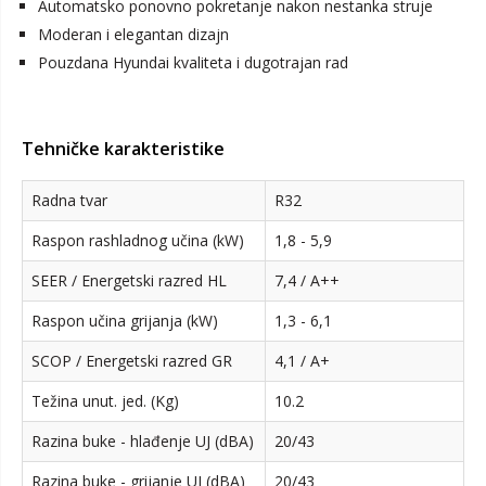
Automatsko ponovno pokretanje nakon nestanka struje
Moderan i elegantan dizajn
Pouzdana Hyundai kvaliteta i dugotrajan rad
Tehničke karakteristike
Radna tvar
R32
Raspon rashladnog učina (kW)
1,8 - 5,9
SEER / Energetski razred HL
7,4 / A++
Raspon učina grijanja (kW)
1,3 - 6,1
SCOP / Energetski razred GR
4,1 / A+
Težina unut. jed. (Kg)
10.2
Razina buke - hlađenje UJ (dBA)
20/43
Razina buke - grijanje UJ (dBA)
20/43