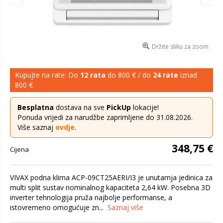
Držite sliku za zoom
Kupujte na rate: Do
12 rata
do 800 € / do
24 rate
iznad
800 €
Besplatna
dostava na sve
PickUp
lokacije!
Ponuda vrijedi za narudžbe zaprimljene do 31.08.2026.
Više saznaj
ovdje
.
348,75 €
Cijena
VIVAX podna klima ACP-09CT25AERI/I3 je unutarnja jedinica za
multi split sustav nominalnog kapaciteta 2,64 kW. Posebna 3D
inverter tehnologija pruža najbolje performanse, a
istovremeno omogućuje zn...
Saznaj više