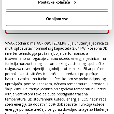
Klima uređaji – 5 godina, uz obvezu
Postavke kolačića
postavljanja od strane ovlaštenog
montera i redovan godišnji servis
ovlaštenog servisa.
Odbijam sve
VIVAX podna klima ACP-09CT25AERI/I3 je unutarnja jedinica za
multi split sustav nominalnog kapaciteta 2,64 kW. Posebna 3D
inverter tehnologija pruža najbolje performanse, a
istovremeno omogućuje znatnu uštedu energije. Jedinica ima
funkciju horizontalnog i automatskog vertikalnog ispuha što
osigurava ravnomjerniji i ugodniji protok zraka. Filtar prašine
pomaže zaustaviti čestice prašine u uređaju i pospješuje
kvalitetu zraka. Ima funkciju 'I feel' kojom se preko daljinskog
upravljača, pomoću senzora, očitava temperatura u prostoriji i
šalje klimi. Unutarnja jedinica prilagođava temperaturu i brzinu
vrtnje ventilatora tako da bude postignuta tražena
temperatura, uz istovremenu uštedu energije. ECO način rada
štedi energiju za dodatnih 60% dok spavate. Funkcija uštede
energije pomaže uređaju osigurati dovoljno snage za hlađenje