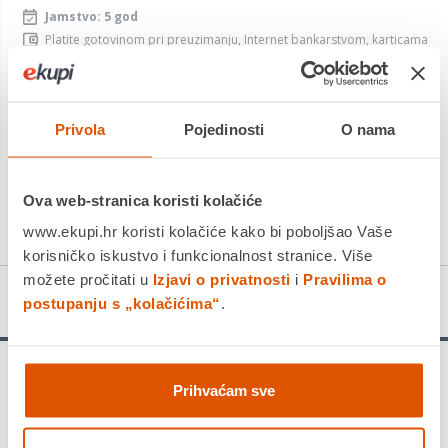
Jamstvo: 5 god
Platite gotovinom pri preuzimanju, Internet bankarstvom, karticama
jednokratno i na rate
Povrat robe moguć unutar 14 dana
PROIZVOD JE NEDOSTUPAN
Privola
Pojedinosti
O nama
KUPITE ODMAH
Ova web-stranica koristi kolačiće
Usporedite proizvod
www.ekupi.hr koristi kolačiće kako bi poboljšao Vaše
korisničko iskustvo i funkcionalnost stranice. Više
možete pročitati u
Izjavi o privatnosti
i
Pravilima o
Detalji proizvoda
postupanju s „kolačićima“
.
Prihvaćam sve
5 godina tvorničkog jamstva