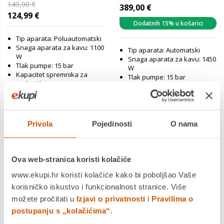
149,90 €
389,00 €
124,99 €
Dodatnih 15% u košarici
Tip aparata: Poluautomatski
Snaga aparata za kavu: 1100
Tip aparata: Automatski
W
Snaga aparata za kavu: 1450
Tlak pumpe: 15 bar
W
Kapacitet spremnika za
Tlak pumpe: 15 bar
vodu: 1 l
Kapacitet spremnika za
Dvostruka šalica: Da
vodu: 1.8 l
Grijanje šalica: Ne
Dvostruka šalica: Da
Automatsko uklanjanje
Grijanje šalica: Ne
kamenca: Ne
Automatsko uklanjanje
Privola
Pojedinosti
O nama
kamenca: Ne
Jamstvo:2 god
Jamstvo:2 god
Ova web-stranica koristi kolačiće
Povrat robe moguć unutar 14
Povrat robe moguć unutar 14
dana
dana
www.ekupi.hr koristi kolačiće kako bi poboljšao Vaše
Dostavljamo već od
Dostavljamo već od
11.08.2026
11.08.2026
korisničko iskustvo i funkcionalnost stranice. Više
možete pročitati u
Izjavi o privatnosti
i
Pravilima o
Usporedite proizvod
Usporedite proizvod
postupanju s „kolačićima“
.