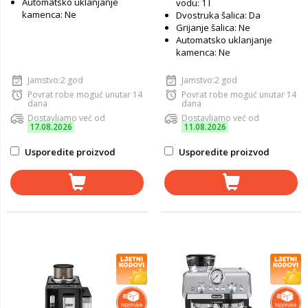
Automatsko uklanjanje
vodu: 1 l
kamenca: Ne
Dvostruka šalica: Da
Grijanje šalica: Ne
Automatsko uklanjanje
kamenca: Ne
Jamstvo:2 god
Jamstvo:2 god
Povrat robe moguć unutar 14
Povrat robe moguć unutar 14
dana
dana
Dostavljamo već od
Dostavljamo već od
17.08.2026
11.08.2026
Usporedite proizvod
Usporedite proizvod