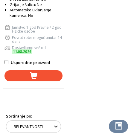
Grijanje šalica: Ne
Automatsko uklanjanje
kamenca: Ne
Jamstvo:1 god Pravne / 2 god
Fizičke osobe
Povrat robe moguć unutar 14
dana
Dostavljamo već od
11.08.2026
Usporedite proizvod
Sortiranje po: