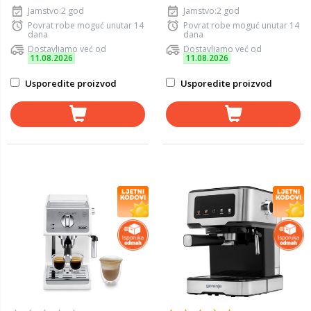
Jamstvo:2 god
Jamstvo:2 god
Povrat robe moguć unutar 14
Povrat robe moguć unutar 14
dana
dana
Dostavljamo već od
Dostavljamo već od
11.08.2026
11.08.2026
Usporedite proizvod
Usporedite proizvod