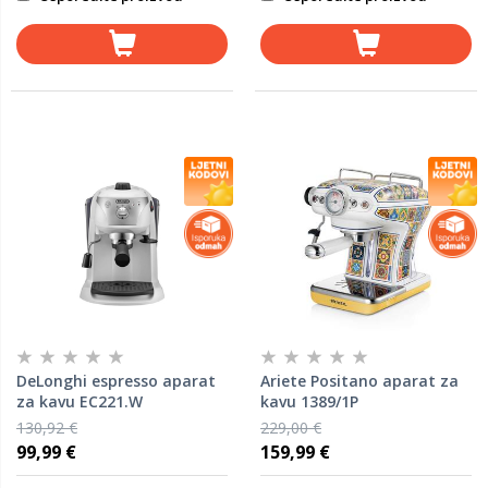
DeLonghi espresso aparat
Ariete Positano aparat za
za kavu EC221.W
kavu 1389/1P
130,92 €
229,00 €
99,99 €
159,99 €