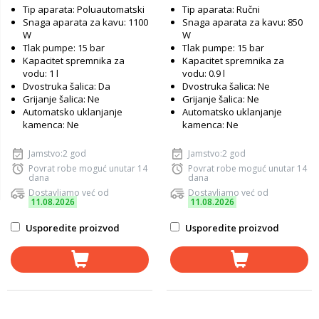
Tip aparata: Poluautomatski
Tip aparata: Ručni
Snaga aparata za kavu: 1100
Snaga aparata za kavu: 850
W
W
Tlak pumpe: 15 bar
Tlak pumpe: 15 bar
Kapacitet spremnika za
Kapacitet spremnika za
vodu: 1 l
vodu: 0.9 l
Dvostruka šalica: Da
Dvostruka šalica: Ne
Grijanje šalica: Ne
Grijanje šalica: Ne
Automatsko uklanjanje
Automatsko uklanjanje
kamenca: Ne
kamenca: Ne
Jamstvo:2 god
Jamstvo:2 god
Povrat robe moguć unutar 14
Povrat robe moguć unutar 14
dana
dana
Dostavljamo već od
Dostavljamo već od
11.08.2026
11.08.2026
Usporedite proizvod
Usporedite proizvod