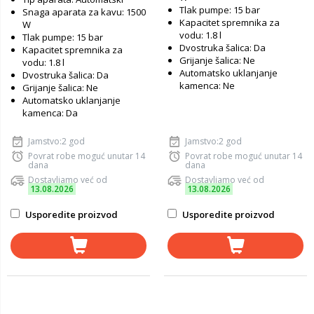
Tlak pumpe: 15 bar
Snaga aparata za kavu: 1500
Kapacitet spremnika za
W
vodu: 1.8 l
Tlak pumpe: 15 bar
Dvostruka šalica: Da
Kapacitet spremnika za
Grijanje šalica: Ne
vodu: 1.8 l
Automatsko uklanjanje
Dvostruka šalica: Da
kamenca: Ne
Grijanje šalica: Ne
Automatsko uklanjanje
kamenca: Da
Jamstvo:2 god
Jamstvo:2 god
Povrat robe moguć unutar 14
Povrat robe moguć unutar 14
dana
dana
Dostavljamo već od
Dostavljamo već od
13.08.2026
13.08.2026
Usporedite proizvod
Usporedite proizvod