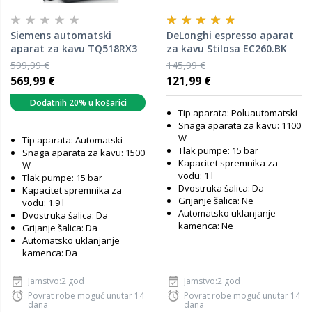
Siemens automatski
DeLonghi espresso aparat
aparat za kavu TQ518RX3
za kavu Stilosa EC260.BK
599,99 €
145,99 €
569,99 €
121,99 €
Dodatnih 20% u košarici
Tip aparata: Poluautomatski
Snaga aparata za kavu: 1100
W
Tip aparata: Automatski
Tlak pumpe: 15 bar
Snaga aparata za kavu: 1500
Kapacitet spremnika za
W
vodu: 1 l
Tlak pumpe: 15 bar
Dvostruka šalica: Da
Kapacitet spremnika za
Grijanje šalica: Ne
vodu: 1.9 l
Automatsko uklanjanje
Dvostruka šalica: Da
kamenca: Ne
Grijanje šalica: Da
Automatsko uklanjanje
kamenca: Da
Jamstvo:2 god
Jamstvo:2 god
Povrat robe moguć unutar 14
Povrat robe moguć unutar 14
dana
dana