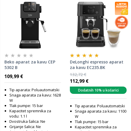
Beko aparat za kavu CEP
DeLonghi espresso aparat
5302 B
za kavu EC235.BK
132,72 €
109,99 €
112,99 €
Tip aparata: Poluautomatski
Dodatnih 10% u košarici
Snaga aparata za kavu: 1628
W
Tlak pumpe: 15 bar
Tip aparata: Poluautomatski
Kapacitet spremnika za
Snaga aparata za kavu: 1100
vodu: 1.1 l
W
Dvostruka šalica: Ne
Tlak pumpe: 15 bar
Grijanje šalica: Ne
Kapacitet spremnika za