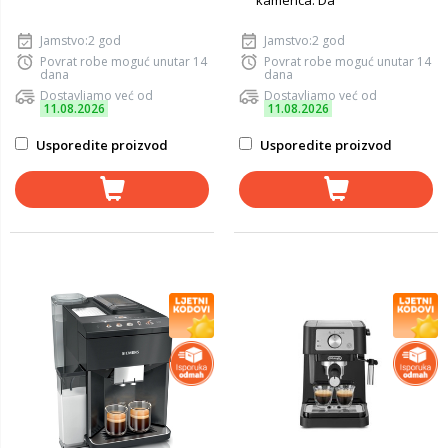
kamenca: Da
Jamstvo:2 god
Jamstvo:2 god
Povrat robe moguć unutar 14
Povrat robe moguć unutar 14
dana
dana
Dostavljamo već od
Dostavljamo već od
11.08.2026
11.08.2026
Usporedite proizvod
Usporedite proizvod