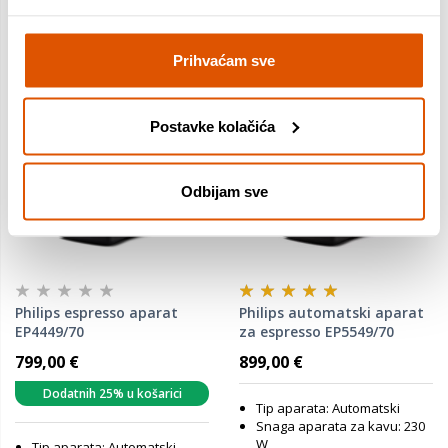
Prihvaćam sve
Postavke kolačića
Odbijam sve
Philips espresso aparat
Philips automatski aparat
EP4449/70
za espresso EP5549/70
799,00 €
899,00 €
Dodatnih 25% u košarici
Tip aparata: Automatski
Snaga aparata za kavu: 230
W
Tip aparata: Automatski