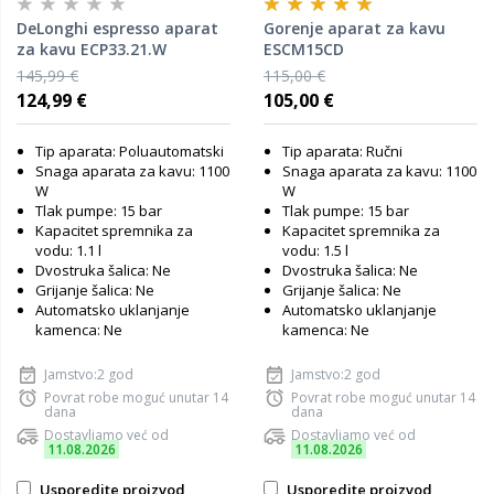
DeLonghi espresso aparat
Gorenje aparat za kavu
za kavu ECP33.21.W
ESCM15CD
145,99 €
115,00 €
124,99 €
105,00 €
Tip aparata: Poluautomatski
Tip aparata: Ručni
Snaga aparata za kavu: 1100
Snaga aparata za kavu: 1100
W
W
Tlak pumpe: 15 bar
Tlak pumpe: 15 bar
Kapacitet spremnika za
Kapacitet spremnika za
vodu: 1.1 l
vodu: 1.5 l
Dvostruka šalica: Ne
Dvostruka šalica: Ne
Grijanje šalica: Ne
Grijanje šalica: Ne
Automatsko uklanjanje
Automatsko uklanjanje
kamenca: Ne
kamenca: Ne
Jamstvo:2 god
Jamstvo:2 god
Povrat robe moguć unutar 14
Povrat robe moguć unutar 14
dana
dana
Dostavljamo već od
Dostavljamo već od
11.08.2026
11.08.2026
Usporedite proizvod
Usporedite proizvod