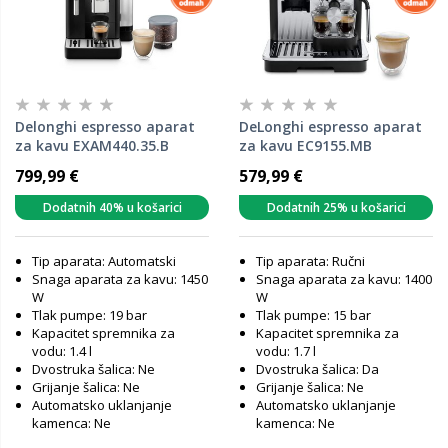
Delonghi espresso aparat
DeLonghi espresso aparat
za kavu EXAM440.35.B
za kavu EC9155.MB
Rivelia
799,99 €
579,99 €
Dodatnih 40% u košarici
Dodatnih 25% u košarici
Tip aparata: Automatski
Tip aparata: Ručni
Snaga aparata za kavu: 1450
Snaga aparata za kavu: 1400
W
W
Tlak pumpe: 19 bar
Tlak pumpe: 15 bar
Kapacitet spremnika za
Kapacitet spremnika za
vodu: 1.4 l
vodu: 1.7 l
Dvostruka šalica: Ne
Dvostruka šalica: Da
Grijanje šalica: Ne
Grijanje šalica: Ne
Automatsko uklanjanje
Automatsko uklanjanje
kamenca: Ne
kamenca: Ne