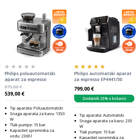
Philips poluautomatski
Philips automatski aparat
aparat za espresso
za espresso EP4441/50
PSA3218/01
879,00 €
799,00 €
539,00 €
Dodatnih 25% u košarici
Tip aparata: Poluautomatski
Snaga aparata za kavu: 1350
Tip aparata: Automatski
W
Snaga aparata za kavu: 230
Tlak pumpe: 15 bar
W
Kapacitet spremnika za
Tlak pumpe: 15 bar
vodu: 2300 l
Kapacitet spremnika za