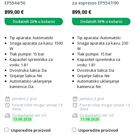
EP5544/50
za espresso EP5547/90
899,00 €
899,00 €
Dodatnih 20% u košarici
Dodatnih 30% u košarici
Tip aparata: Automatski
Tip aparata: Automatski
Snaga aparata za kavu: 1500
Snaga aparata za kavu: 230
W
W
Tlak pumpe: 15 bar
Tlak pumpe: 15 bar
Kapacitet spremnika za
Kapacitet spremnika za
vodu: 1.8 l
vodu: 1.8 l
Dvostruka šalica: Da
Dvostruka šalica: Da
Grijanje šalica: Ne
Grijanje šalica: Ne
Automatsko uklanjanje
Automatsko uklanjanje
kamenca: Da
kamenca: Ne
Jamstvo:2 god
Jamstvo:2 god
Povrat robe moguć unutar 14
Povrat robe moguć unutar 14
dana
dana
Dostavljamo već od
Dostavljamo već od
13.08.2026
11.08.2026
Usporedite proizvod
Usporedite proizvod