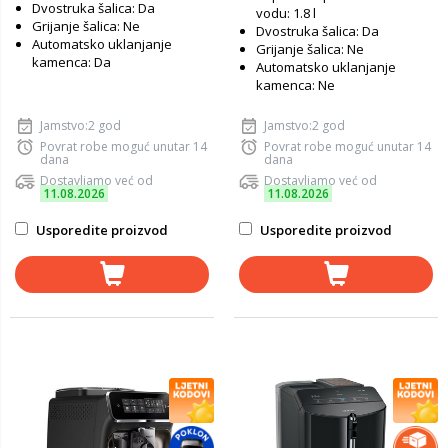
Dvostruka šalica: Da
vodu: 1.8 l
Grijanje šalica: Ne
Dvostruka šalica: Da
Automatsko uklanjanje
Grijanje šalica: Ne
kamenca: Da
Automatsko uklanjanje
kamenca: Ne
Jamstvo:2 god
Jamstvo:2 god
Povrat robe moguć unutar 14
Povrat robe moguć unutar 14
dana
dana
Dostavljamo već od
Dostavljamo već od
11.08.2026
11.08.2026
Usporedite proizvod
Usporedite proizvod