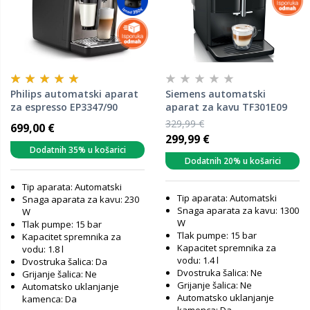
Philips automatski aparat
Siemens automatski
za espresso EP3347/90
aparat za kavu TF301E09
329,99 €
699,00 €
299,99 €
Dodatnih 35% u košarici
Dodatnih 20% u košarici
Tip aparata: Automatski
Tip aparata: Automatski
Snaga aparata za kavu: 230
Snaga aparata za kavu: 1300
W
W
Tlak pumpe: 15 bar
Tlak pumpe: 15 bar
Kapacitet spremnika za
Kapacitet spremnika za
vodu: 1.8 l
vodu: 1.4 l
Dvostruka šalica: Da
Dvostruka šalica: Ne
Grijanje šalica: Ne
Grijanje šalica: Ne
Automatsko uklanjanje
Automatsko uklanjanje
kamenca: Da