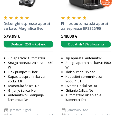
DeLonghi espresso aparat
Philips automatski aparat
za kavu Magnifica Evo
za espresso EP3326/90
ECAM 290.61.SB
579,99 €
549,00 €
Dodatnih 25% u košarici
Dodatnih 15% u košarici
Tip aparata: Automatski
Tip aparata: Automatski
Snaga aparata za kavu: 1450
Snaga aparata za kavu: 1500
W
W
Tlak pumpe: 15 bar
Tlak pumpe: 15 bar
Kapacitet spremnika za
Kapacitet spremnika za
vodu: 1.8 l
vodu: 1.8 l
Dvostruka šalica: Da
Dvostruka šalica: Da
Grijanje šalica: Ne
Grijanje šalica: Ne
Automatsko uklanjanje
Automatsko uklanjanje
kamenca: Ne
kamenca: Da
Jamstvo:2 god
Jamstvo:2 god