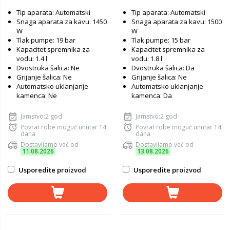
Tip aparata: Automatski
Tip aparata: Automatski
Snaga aparata za kavu: 1450
Snaga aparata za kavu: 1500
W
W
Tlak pumpe: 19 bar
Tlak pumpe: 15 bar
Kapacitet spremnika za
Kapacitet spremnika za
vodu: 1.4 l
vodu: 1.8 l
Dvostruka šalica: Ne
Dvostruka šalica: Da
Grijanje šalica: Ne
Grijanje šalica: Ne
Automatsko uklanjanje
Automatsko uklanjanje
kamenca: Ne
kamenca: Da
Jamstvo:2 god
Jamstvo:2 god
Povrat robe moguć unutar 14
Povrat robe moguć unutar 14
dana
dana
Dostavljamo već od
Dostavljamo već od
11.08.2026
13.08.2026
Usporedite proizvod
Usporedite proizvod