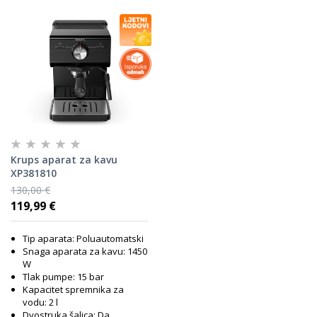
Krups aparat za kavu
XP381810
130,00 €
119,99 €
Tip aparata: Poluautomatski
Snaga aparata za kavu: 1450
W
Tlak pumpe: 15 bar
Kapacitet spremnika za
vodu: 2 l
Dvostruka šalica: Da