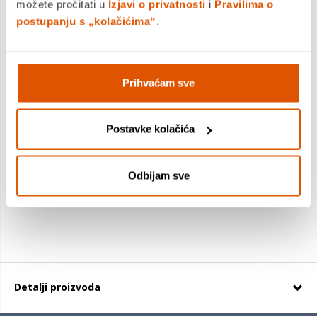
možete pročitati u
Izjavi o privatnosti
i
Pravilima o
postupanju s „kolačićima“
.
Prihvaćam sve
Xiaomi cijev za Instant Hot Water Dispenser
Postavke kolačića
6,00 €
Odbijam sve
+
Detalji proizvoda