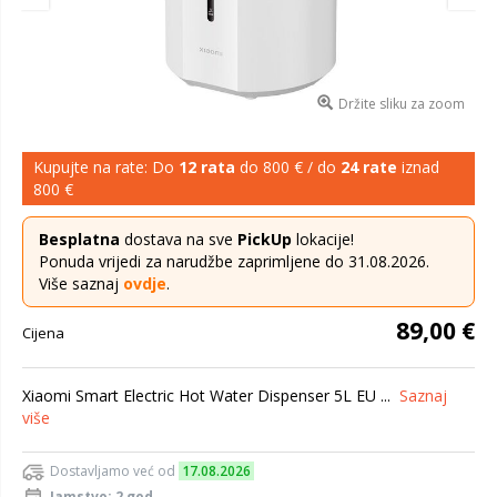
Držite sliku za zoom
Kupujte na rate: Do
12 rata
do 800 € / do
24 rate
iznad
800 €
Besplatna
dostava na sve
PickUp
lokacije!
Ponuda vrijedi za narudžbe zaprimljene do 31.08.2026.
Više saznaj
ovdje
.
89,00 €
Cijena
Xiaomi Smart Electric Hot Water Dispenser 5L EU ...
Saznaj
više
Dostavljamo već od
17.08.2026
Jamstvo: 2 god