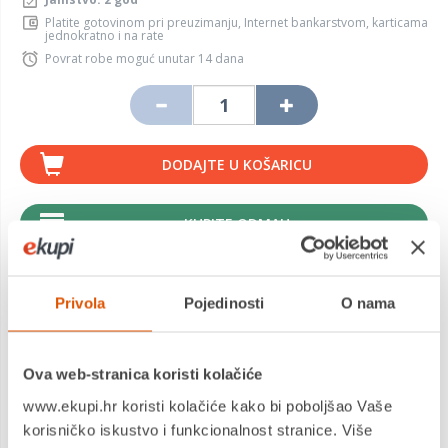
Platite gotovinom pri preuzimanju, Internet bankarstvom, karticama
jednokratno i na rate
Povrat robe moguć unutar 14 dana
DODAJTE U KOŠARICU
KUPITE ODMAH
Usporedite proizvod
Privola
Pojedinosti
O nama
MOGLO BI VAS ZANIMATI I OVO
Ova web-stranica koristi kolačiće
www.ekupi.hr koristi kolačiće kako bi poboljšao Vaše
korisničko iskustvo i funkcionalnost stranice. Više