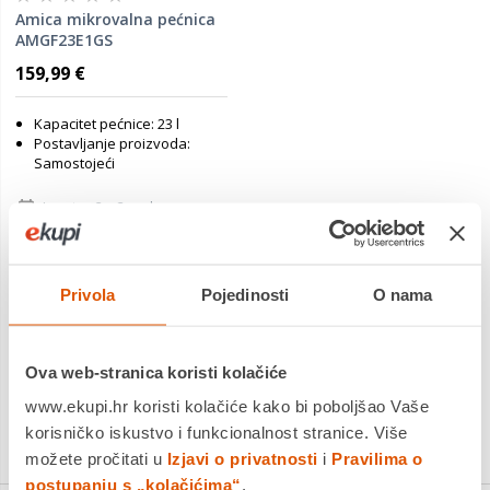
Amica mikrovalna pećnica
AMGF23E1GS
159,99 €
Kapacitet pećnice: 23 l
Postavljanje proizvoda:
Samostojeći
Jamstvo:2 + 3 god
Povrat robe moguć unutar 14
dana
Dostavljamo već od
12.08.2026
Privola
Pojedinosti
O nama
Usporedite proizvod
Ova web-stranica koristi kolačiće
www.ekupi.hr koristi kolačiće kako bi poboljšao Vaše
korisničko iskustvo i funkcionalnost stranice. Više
možete pročitati u
Izjavi o privatnosti
i
Pravilima o
postupanju s „kolačićima“
.