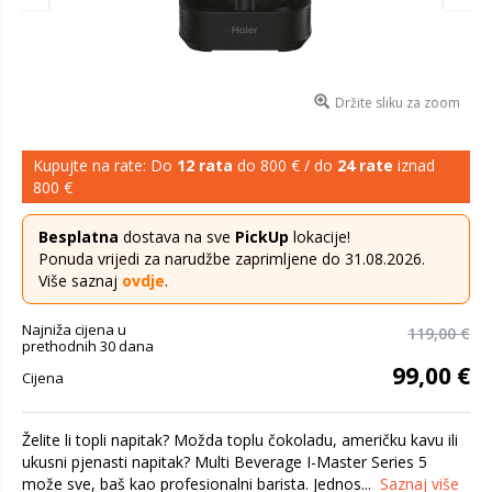
Držite sliku za zoom
Kupujte na rate: Do
12 rata
do 800 € / do
24 rate
iznad
800 €
Besplatna
dostava na sve
PickUp
lokacije!
Ponuda vrijedi za narudžbe zaprimljene do 31.08.2026.
Više saznaj
ovdje
.
Najniža cijena u
119,00 €
prethodnih 30 dana
99,00 €
Cijena
Želite li topli napitak? Možda toplu čokoladu, američku kavu ili
ukusni pjenasti napitak? Multi Beverage I-Master Series 5
može sve, baš kao profesionalni barista. Jednos...
Saznaj više