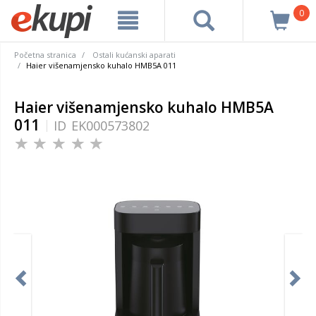
0
Početna stranica
Ostali kućanski aparati
Haier višenamjensko kuhalo HMB5A 011
Haier višenamjensko kuhalo HMB5A
011
ID
EK000573802