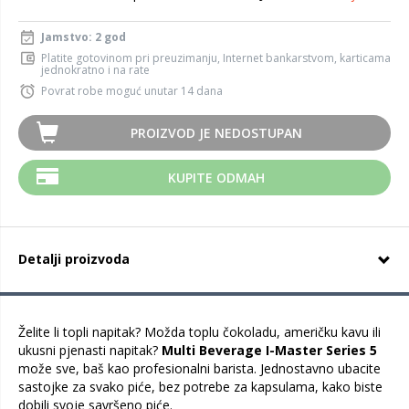
Jamstvo: 2 god
Platite gotovinom pri preuzimanju, Internet bankarstvom, karticama
jednokratno i na rate
Povrat robe moguć unutar 14 dana
PROIZVOD JE NEDOSTUPAN
KUPITE ODMAH
Detalji proizvoda
Želite li topli napitak? Možda toplu čokoladu, američku kavu ili
ukusni pjenasti napitak?
Multi Beverage I-Master Series 5
može sve, baš kao profesionalni barista. Jednostavno ubacite
sastojke za svako piće, bez potrebe za kapsulama, kako biste
dobili svoje savršeno piće.