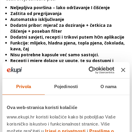
Neljepljiva površina – lako održavanje I čišćenje
Zaštita od pregrijavanja
Automatsko isključivanje
Dodatni pribor: mjerač za doziranje + četkica za
čišćenje + poseban filter
Dodatni savjeti, recepti i trikovi putem hOn aplikacije
Funkcije: mlijeko, hladna pjena, topla pjena, čokolada,
kava, čaj
Nisu potrebne kapsule već samo sastojci.
Recepti i mjere dolaze uz upute, te su dostupni i
putem hOn aplikacije
Minimalni kapacitet
: 0,07 l
Maksimalni kapacitet mlijeka
:0,21 l
Maksimalni kapacitet vode
:0,35
Privola
Pojedinosti
O nama
Snaga
: 700 W
Dimenzije (VxŠxD)
: 20 x 16,2 x 25,3 cm
Neto težina
: 1.8 kg
Ova web-stranica koristi kolačiće
Bruto težina
: 2,5 kg
Zemlja porijekla
: Kina
www.ekupi.hr koristi kolačiće kako bi poboljšao Vaše
korisničko iskustvo i funkcionalnost stranice. Više
možete pročitati u
Izjavi o privatnosti
i
Pravilima o