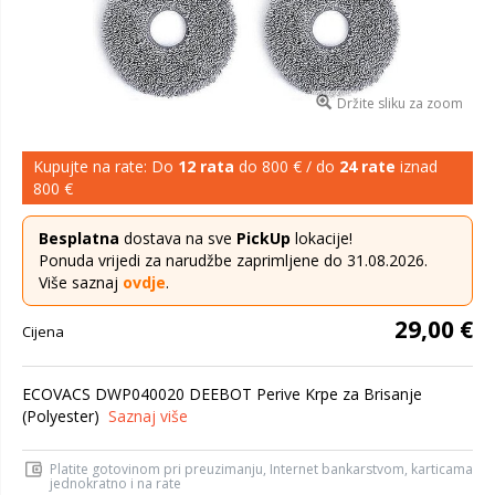
Držite sliku za zoom
Kupujte na rate: Do
12 rata
do 800 € / do
24 rate
iznad
800 €
Besplatna
dostava na sve
PickUp
lokacije!
Ponuda vrijedi za narudžbe zaprimljene do 31.08.2026.
Više saznaj
ovdje
.
29,00 €
Cijena
ECOVACS DWP040020 DEEBOT Perive Krpe za Brisanje
(Polyester)
Saznaj više
Platite gotovinom pri preuzimanju, Internet bankarstvom, karticama
jednokratno i na rate