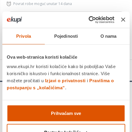
Povrat robe moguć unutar 14 dana
PROIZVOD JE NEDOSTUPAN
KUPITE ODMAH
Privola
Pojedinosti
O nama
Usporedite proizvod
Ova web-stranica koristi kolačiće
www.ekupi.hr koristi kolačiće kako bi poboljšao Vaše
Detalji proizvoda
korisničko iskustvo i funkcionalnost stranice. Više
možete pročitati u
Izjavi o privatnosti
i
Pravilima o
postupanju s „kolačićima“
.
ECOVACS DWP040020
Prihvaćam sve
DEEBOT Perive Krpe za
Brisanje (Polyester)