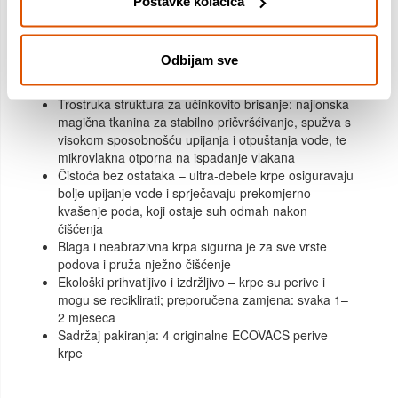
Postavke kolačića
Kompatibilno s DEEBOT N30 PRO OMNI /
N30 OMNI
Odbijam sve
Perive i višekratne krpe za čišćenje – učinkovito
uklanjaju tvrdokorne mrlje
Trostruka struktura za učinkovito brisanje: najlonska
magična tkanina za stabilno pričvršćivanje, spužva s
visokom sposobnošću upijanja i otpuštanja vode, te
mikrovlakna otporna na ispadanje vlakana
Čistoća bez ostataka – ultra-debele krpe osiguravaju
bolje upijanje vode i sprječavaju prekomjerno
kvašenje poda, koji ostaje suh odmah nakon
čišćenja
Blaga i neabrazivna krpa sigurna je za sve vrste
podova i pruža nježno čišćenje
Ekološki prihvatljivo i izdržljivo – krpe su perive i
mogu se reciklirati; preporučena zamjena: svaka 1–
2 mjeseca
Sadržaj pakiranja: 4 originalne ECOVACS perive
krpe