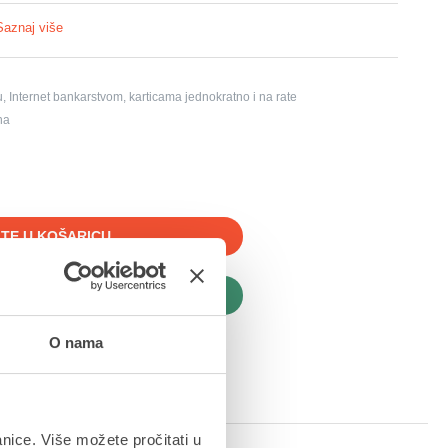
Saznaj više
, Internet bankarstvom, karticama jednokratno i na rate
na
TE U KOŠARICU
PITE ODMAH
O nama
anice. Više možete pročitati u