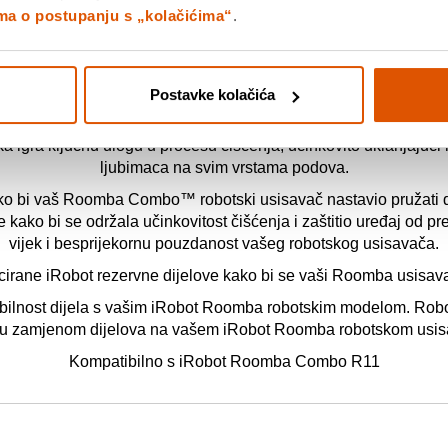
ima o postupanju s „kolačićima“
.
lavna Četka iRobot Combo R11 Certificira
Postavke kolačića
je ključni dodatak za održavanje vašeg robotskog usisavača 
ra ključnu ulogu u procesu čišćenja, učinkovito uklanjajući i hv
ljubimaca na svim vrstama podova.
ko bi vaš Roomba Combo™ robotski usisavač nastavio pružati 
kako bi se održala učinkovitost čišćenja i zaštitio uređaj od pr
vijek i besprijekornu pouzdanost vašeg robotskog usisavača.
cirane iRobot rezervne dijelove kako bi se vaši Roomba usisavač
atibilnost dijela s vašim iRobot Roomba robotskim modelom. Rob
lu zamjenom dijelova na vašem iRobot Roomba robotskom usis
Kompatibilno s iRobot Roomba Combo R11