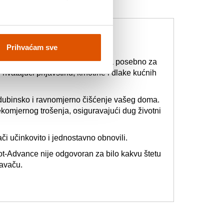
na
Prihvaćam sve
u vrhunskom stanju. Dizajnirana posebno za
atajući prljavštinu, krhotine i dlake kućnih
dubinsko i ravnomjerno čišćenje vašeg doma.
ekomjernog trošenja, osiguravajući dug životni
i učinkovito i jednostavno obnovili.
ot-Advance nije odgovoran za bilo kakvu štetu
avaču.