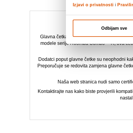
Izjavi o privatnosti
i
Pravil
G
Odbijam sve
Glavna četka za seriju Roomba Combo™ R11 
modele serije Roomba Combo™ R, ova četka ig
Dodatci poput glavne četke su neophodni ka
Preporučuje se redovita zamjena glavne četke 
Naša web stranica nudi samo certifi
Kontaktirajte nas kako biste provjerili komp
nasta