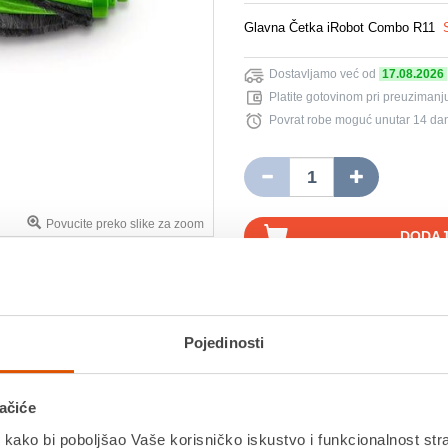
Glavna Četka iRobot Combo R11
Dostavljamo već od
17.08.2026
Platite gotovinom pri preuzimanju
Povrat robe moguć unutar 14 da
Povucite preko slike za zoom
DODAJ
KU
Usporedite proizvod
Pojedinosti
Detalji proizvoda
Specifikacije
Ocjene
ačiće
 kako bi poboljšao Vaše korisničko iskustvo i funkcionalnost str