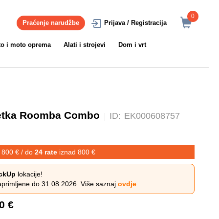
0
Praćenje narudžbe
Prijava / Registracija
to i moto oprema
Alati i strojevi
Dom i vrt
četka Roomba Combo
ID:
EK000608757
 800 € / do
24 rate
iznad 800 €
ckUp
lokacije!
aprimljene do 31.08.2026. Više saznaj
ovdje
.
0 €