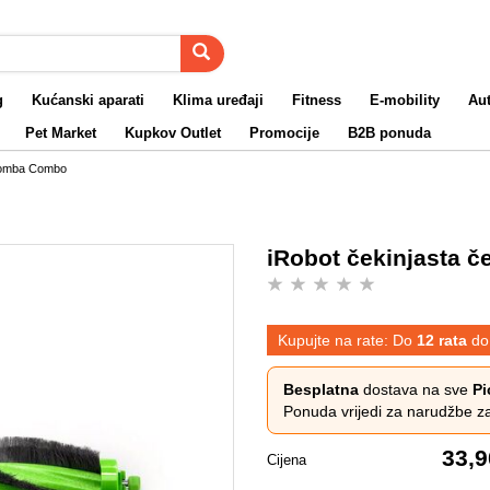
g
Kućanski aparati
Klima uređaji
Fitness
E-mobility
Au
Pet Market
Kupkov Outlet
Promocije
B2B ponuda
Roomba Combo
iRobot čekinjasta 
Kupujte na rate: Do
12 rata
do
Besplatna
dostava na sve
Pi
Ponuda vrijedi za narudžbe z
33,9
Cijena