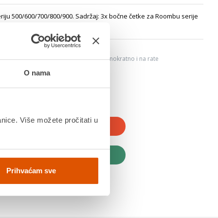
iju 500/600/700/800/900. Sadržaj: 3x bočne četke za Roombu serije
e
6
ju, Internet bankarstvom, karticama jednokratno i na rate
dana
O nama
anice. Više možete pročitati u
JTE U KOŠARICU
UPITE ODMAH
Prihvaćam sve