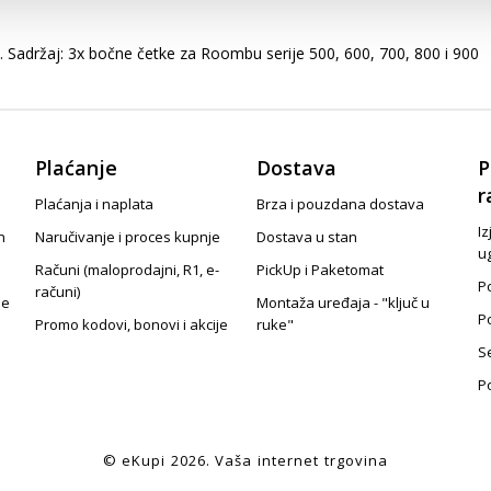
Sadržaj: 3x bočne četke za Roombu serije 500, 600, 700, 800 i 900
Plaćanje
Dostava
P
r
Plaćanja i naplata
Brza i pouzdana dostava
Iz
n
Naručivanje i proces kupnje
Dostava u stan
u
Računi (maloprodajni, R1, e-
PickUp i Paketomat
Po
računi)
je
Montaža uređaja - "ključ u
P
Promo kodovi, bonovi i akcije
ruke"
S
P
© eKupi
2026
. Vaša internet trgovina