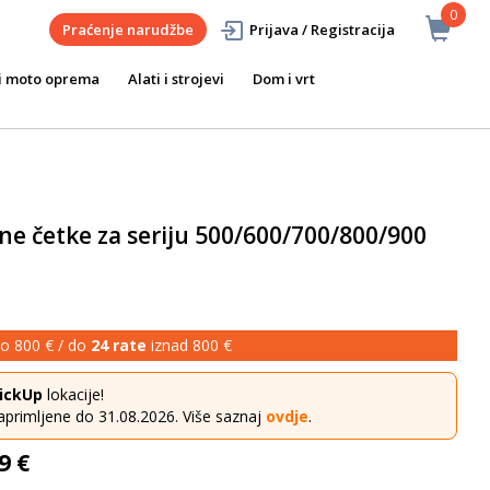
0
Praćenje narudžbe
Prijava / Registracija
i moto oprema
Alati i strojevi
Dom i vrt
e četke za seriju 500/600/700/800/900
o 800 € / do
24 rate
iznad 800 €
ickUp
lokacije!
aprimljene do 31.08.2026. Više saznaj
ovdje
.
9 €