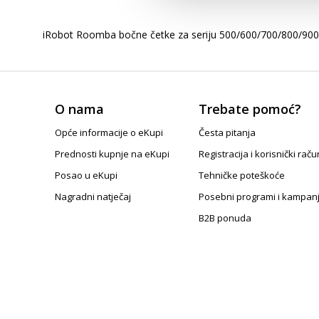
iRobot Roomba bočne četke za seriju 500/600/700/800/900. 
O nama
Trebate pomoć?
Opće informacije o eKupi
Česta pitanja
Prednosti kupnje na eKupi
Registracija i korisnički raču
Posao u eKupi
Tehničke poteškoće
Nagradni natječaj
Posebni programi i kampan
B2B ponuda