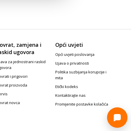
ovrat, zamjena i
Opći uvjeti
askid ugovora
Opći uvjeti poslovanja
java za jednostrani raskid
Izjava o privatnosti
govora
Politika suzbijanja korupcije i
vrati i prigovori
mita
ovrat proizvoda
Etički kodeks
ervis
Kontaktirajte nas
ovrat novca
Promijenite postavke kolačića