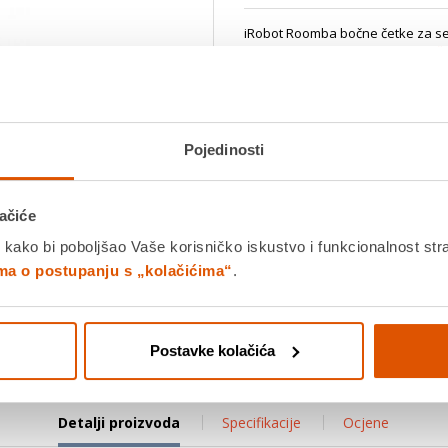
iRobot Roomba bočne četke za ser
500, 600, 700, 800 i 900
Saznaj viš
Dostavljamo već od
17.08.202
Platite gotovinom pri preuziman
Povrat robe moguć unutar 14 
Pojedinosti
Povucite preko slike za zoom
ačiće
 kako bi poboljšao Vaše korisničko iskustvo i funkcionalnost str
DODA
ima o postupanju s „kolačićima“
.
K
Usporedite proizvod
Postavke kolačića
Detalji proizvoda
Specifikacije
Ocjene