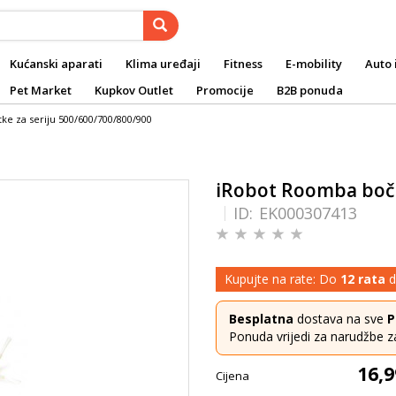
Kućanski aparati
Klima uređaji
Fitness
E-mobility
Auto 
Pet Market
Kupkov Outlet
Promocije
B2B ponuda
e za seriju 500/600/700/800/900
iRobot Roomba bočn
ID:
EK000307413
Kupujte na rate: Do
12 rata
d
Besplatna
dostava na sve
P
Ponuda vrijedi za narudžbe z
16,9
Cijena