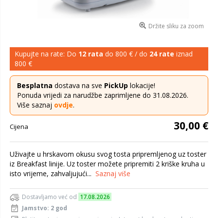
Držite sliku za zoom
Kupujte na rate: Do
12 rata
do 800 € / do
24 rate
iznad
800 €
Besplatna
dostava na sve
PickUp
lokacije!
Ponuda vrijedi za narudžbe zaprimljene do 31.08.2026.
Više saznaj
ovdje
.
30,00 €
Cijena
Uživajte u hrskavom okusu svog tosta pripremljenog uz toster
iz Breakfast linije. Uz toster možete pripremiti 2 kriške kruha u
isto vrijeme, zahvaljujući...
Saznaj više
Dostavljamo već od
17.08.2026
Jamstvo: 2 god