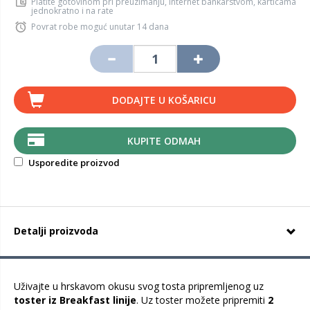
Platite gotovinom pri preuzimanju, Internet bankarstvom, karticama
jednokratno i na rate
Povrat robe moguć unutar 14 dana
DODAJTE U KOŠARICU
KUPITE ODMAH
Usporedite proizvod
Detalji proizvoda
Uživajte u hrskavom okusu svog tosta pripremljenog uz
toster iz Breakfast linije
. Uz toster možete pripremiti
2