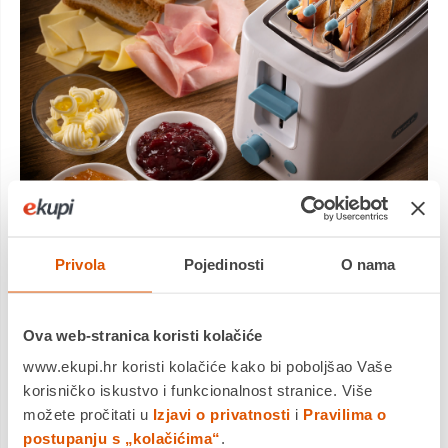
Privola
Pojedinosti
O nama
Tost spreman za nekoliko
sekundi
Ova web-stranica koristi kolačiće
www.ekupi.hr koristi kolačiće kako bi poboljšao Vaše
korisničko iskustvo i funkcionalnost stranice. Više
možete pročitati u
Izjavi o privatnosti
i
Pravilima o
postupanju s „kolačićima“
.