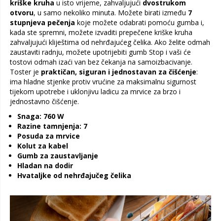
kriške kruha
u isto vrijeme, zahvaljujući
dvostrukom
otvoru
, u samo nekoliko minuta. Možete birati između
7
stupnjeva pečenja
koje možete odabrati pomoću gumba i,
kada ste spremni, možete izvaditi prepečene kriške kruha
zahvaljujući kliještima od nehrđajućeg čelika. Ako želite odmah
zaustaviti radnju, možete upotrijebiti gumb Stop i vaši će
tostovi odmah izaći van bez čekanja na samoizbacivanje.
Toster je
praktičan, siguran i jednostavan za čišćenje
:
ima hladne stjenke protiv vrućine za maksimalnu sigurnost
tijekom upotrebe i uklonjivu ladicu za mrvice za brzo i
jednostavno čišćenje.
Snaga: 760 W
Razine tamnjenja: 7
Posuda za mrvice
Kolut za kabel
Gumb za zaustavljanje
Hladan na dodir
Hvataljke od nehrđajučeg čelika