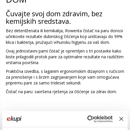
Čuvajte svoj dom zdravim, bez
kemijskih sredstava.
Bez deterdženata ili kemikalija, Rowenta čistač na paru donosi
učinkovite rezultate dubinskog čišćenja koji uništavaju do 99%
klica i bakterija, pružajući vrhunsku higijenu za vaš dom.
Ovaj jednostavni parni čistač je opremljen s tri postavke kako
biste prilagodili protok pare za optimalne rezultate na različitim
vrstama površina.
Praktična izvedba, s laganim ergonomskim dizajnom s ručicom
za prenošenje i s brzim zagrijavanjem koje vam omogućava
pripremu pare za samo trideset sekundi.
Čistač na paru: savršena rješenja za čišćenje za zdrav dom.
PREDNOSTI
IZUZETNA ČETKA ZA DUBINSKO ČIŠĆENJE NA