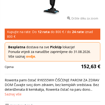
Držite sliku za zoom
Kupujte na rate: Do
12 rata
do 800 € / do
24 rate
iznad
800 €
Besplatna
dostava na sve
PickUp
lokacije!
Ponuda vrijedi za narudžbe zaprimljene do 31.08.2026.
Više saznaj
ovdje
.
152,63 €
Cijena
Rowenta parni čistač RY6555WH ČIŠĆENJE PAROM ZA ZDRAV
DOM Čuvajte svoj dom zdravim, bez kemijskih sredstava. Bez
deterdženata ili kemikalija, Rowenta čistač na paru dono...
Saznaj više