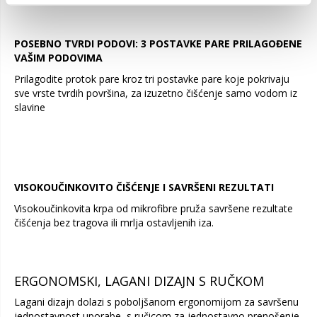
POSEBNO TVRDI PODOVI: 3 POSTAVKE PARE PRILAGOĐENE
VAŠIM PODOVIMA
Prilagodite protok pare kroz tri postavke pare koje pokrivaju
sve vrste tvrdih površina, za izuzetno čišćenje samo vodom iz
slavine
VISOKOUČINKOVITO ČIŠĆENJE I SAVRŠENI REZULTATI
Visokoučinkovita krpa od mikrofibre pruža savršene rezultate
čišćenja bez tragova ili mrlja ostavljenih iza.
ERGONOMSKI, LAGANI DIZAJN S RUČKOM
Lagani dizajn dolazi s poboljšanom ergonomijom za savršenu
jednostavnost uporabe, s ručicom za jednostavno prenošenje