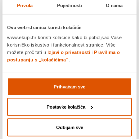
TVRDOKORNIM MRLJAMA
Privola
Pojedinosti
O nama
Ugrađena četka za savršeno dubinsko čišćenje čak i jačih
zaprljanja na podovima (na određenim modelima)
Ova web-stranica koristi kolačiće
www.ekupi.hr koristi kolačiće kako bi poboljšao Vaše
korisničko iskustvo i funkcionalnost stranice. Više
SUSTAV PROTIV KAMENCA
možete pročitati u
Izjavi o privatnosti
i
Pravilima o
postupanju s „kolačićima“
.
Sustav protiv kamenca sprječava oštećenje uređaja od
kamenca i povećava njegovu trajnost.
Prihvaćam sve
SAVRŠENO ČIŠĆENJE I ZDRAV DOM
Postavke kolačića
Otkrijte zdravo i higijensko čišćenje kroz moć pare, za
savršeno i besprijekorno okruženje bez uporabe bilo kakvih
štetnih kemikalija ili deterdženata.
Odbijam sve