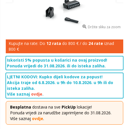
Držite sliku za zoom
Kupujte na rate: Do
12 rata
do 800 € / do
24 rate
iznad
800 €
Iskoristi 5% popusta u košarici na ovaj proizvod!
Ponuda vrijedi do 31.08.2026. ili do isteka zaliha.
LJETNI KODOVI: Kupko dijeli kodove za popust!
Akcija traje od 6.8.2026. u 9h do 10.8.2026. u 9h ili do
isteka zaliha.
Više saznaj
ovdje
.
Besplatna
dostava na sve
PickUp
lokacije!
Ponuda vrijedi za narudžbe zaprimljene do 31.08.2026.
Više saznaj
ovdje
.