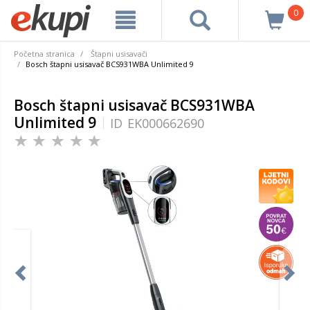
0
Početna stranica
Štapni usisavači
Bosch štapni usisavač BCS931WBA Unlimited 9
Bosch štapni usisavač BCS931WBA
Unlimited 9
ID
EK000662690