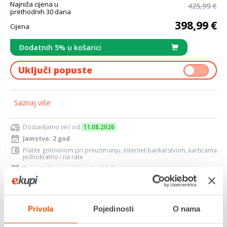
Najniža cijena u
425,99 €
prethodnih 30 dana
398,99 €
Cijena
Dodatnih 5% u košarici
Uključi popuste
Saznaj više
Dostavljamo već od
11.08.2026
Jamstvo: 2 god
Platite gotovinom pri preuzimanju, Internet bankarstvom, karticama
jednokratno i na rate
Povrat robe moguć unutar 14 dana
Privola
Pojedinosti
O nama
DODAJTE U KOŠARICU