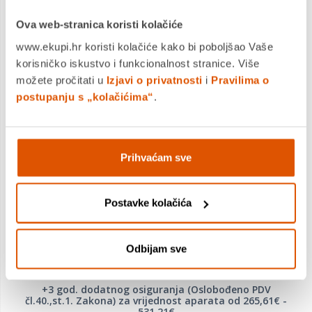
Ova web-stranica koristi kolačiće
KUPITE ODMAH
www.ekupi.hr koristi kolačiće kako bi poboljšao Vaše
Usporedite proizvod
korisničko iskustvo i funkcionalnost stranice. Više
možete pročitati u
Izjavi o privatnosti
i
Pravilima o
postupanju s „kolačićima“
.
MOGLO BI VAS ZANIMATI I OVO
Prihvaćam sve
Postavke kolačića
Odbijam sve
+3 god. dodatnog osiguranja (Oslobođeno PDV
čl.40.,st.1. Zakona) za vrijednost aparata od 265,61€ -
531,21€