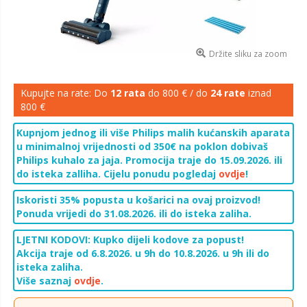
Držite sliku za zoom
Kupujte na rate: Do
12 rata
do 800 € / do
24 rate
iznad
800 €
Kupnjom jednog ili više Philips malih kućanskih aparata
u minimalnoj vrijednosti od 350€ na poklon dobivaš
Philips kuhalo za jaja. Promocija traje do 15.09.2026. ili
do isteka zalliha. Cijelu ponudu pogledaj
ovdje
!
Iskoristi 35% popusta u košarici na ovaj proizvod!
Ponuda vrijedi do 31.08.2026. ili do isteka zaliha.
LJETNI KODOVI: Kupko dijeli kodove za popust!
Akcija traje od 6.8.2026. u 9h do 10.8.2026. u 9h ili do
isteka zaliha.
Više saznaj
ovdje
.