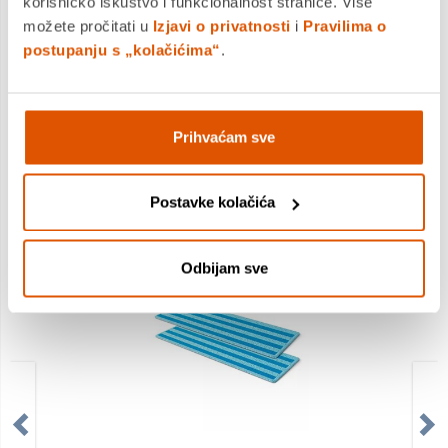
korisničko iskustvo i funkcionalnost stranice. Više
možete pročitati u
Izjavi o privatnosti
i
Pravilima o
DODAJTE U KOŠARICU
postupanju s „kolačićima“
.
KUPITE ODMAH
Usporedite proizvod
Prihvaćam sve
Postavke kolačića
MOGLO BI VAS ZANIMATI I OVO
Odbijam sve