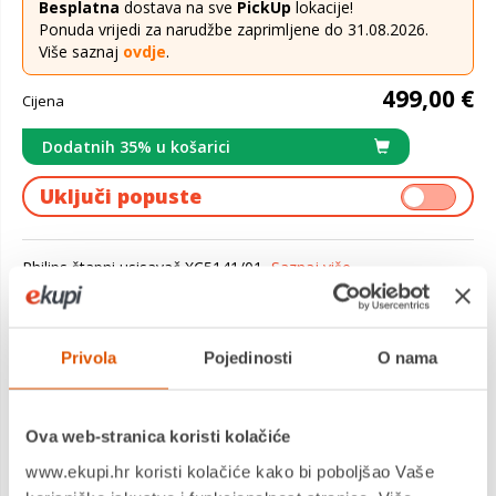
Besplatna
dostava na sve
PickUp
lokacije!
Ponuda vrijedi za narudžbe zaprimljene do 31.08.2026.
Više saznaj
ovdje
.
499,00 €
Cijena
Dodatnih 35% u košarici
Uključi popuste
Philips štapni usisavač XC5141/01
Saznaj više
Dostavljamo već od
11.08.2026
Jamstvo: 2 god
Privola
Pojedinosti
O nama
Platite gotovinom pri preuzimanju, Internet bankarstvom, karticama
jednokratno i na rate
Povrat robe moguć unutar 14 dana
Ova web-stranica koristi kolačiće
www.ekupi.hr koristi kolačiće kako bi poboljšao Vaše