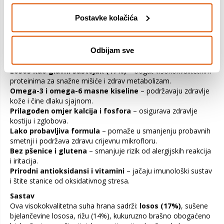
pružaju
lako probavljivu prehranu
, dok dodani vitamini i
antioksidansi jačaju imunološki sustav.
Postavke kolačića
Idealna za odrasle pse srednjih pasmina s osjetljivom
kožom i sklonošću iritacijama!
Odbijam sve
Ključne prednosti PURINA PRO PLAN Medium Adult
Sensitive Skin:
Losos kao glavni sastojak (17%)
– bogat visokokvalitetnim
proteinima za snažne mišiće i zdrav metabolizam.
Omega-3 i omega-6 masne kiseline
– podržavaju zdravlje
kože i čine dlaku sjajnom.
Prilagođen omjer kalcija i fosfora
– osigurava zdravlje
kostiju i zglobova.
Lako probavljiva formula
– pomaže u smanjenju probavnih
smetnji i podržava zdravu crijevnu mikrofloru.
Bez pšenice i glutena
– smanjuje rizik od alergijskih reakcija
i iritacija.
Prirodni antioksidansi i vitamini
– jačaju imunološki sustav
i štite stanice od oksidativnog stresa.
Sastav
Ova visokokvalitetna suha hrana sadrži:
losos (17%)
, sušene
bjelančevine lososa, rižu (14%), kukuruzno brašno obogaćeno