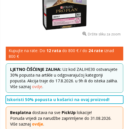
Držite sliku za zoom
Kupujte na rate: Do
12 rata
do 800 € / do
24 rate
iznad
800 €
LJETNO ČIŠĆENJE ZALIHA:
Uz kod ZALIHE30 ostvarujete
30% popusta na artikle u odgovarajućoj kategoriji
popusta. Akcija traje do 17.8.2026. u 9h ili do isteka zaliha.
Više saznaj
ovdje
.
Iskoristi 50% popusta u košarici na ovaj proizvod!
Besplatna
dostava na sve
PickUp
lokacije!
Ponuda vrijedi za narudžbe zaprimljene do 31.08.2026.
Više saznaj
ovdje
.