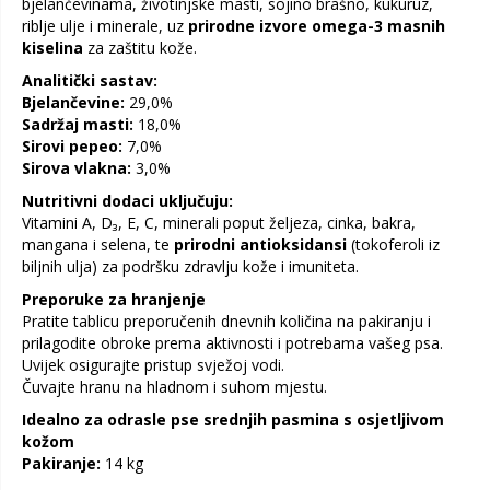
bjelančevinama, životinjske masti, sojino brašno, kukuruz,
riblje ulje i minerale, uz
prirodne izvore omega-3 masnih
kiselina
za zaštitu kože.
Analitički sastav:
Bjelančevine:
29,0%
Sadržaj masti:
18,0%
Sirovi pepeo:
7,0%
Sirova vlakna:
3,0%
Nutritivni dodaci uključuju:
Vitamini A, D₃, E, C, minerali poput željeza, cinka, bakra,
mangana i selena, te
prirodni antioksidansi
(tokoferoli iz
biljnih ulja) za podršku zdravlju kože i imuniteta.
Preporuke za hranjenje
Pratite tablicu preporučenih dnevnih količina na pakiranju i
prilagodite obroke prema aktivnosti i potrebama vašeg psa.
Uvijek osigurajte pristup svježoj vodi.
Čuvajte hranu na hladnom i suhom mjestu.
Idealno za odrasle pse srednjih pasmina s osjetljivom
kožom
Pakiranje:
14 kg