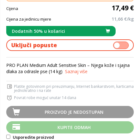
17,49 €
Cijena
11,66 €/kg
Cijena za jedinicu mjere
Dodatnih 50% u košarici
Uključi popuste
PRO PLAN Medium Adult Sensitive Skin – Njega kože i sjajna
dlaka za odrasle pse (14 kg)
Saznaj više
Platite gotovinom pri preuzimanju, Internet bankarstvom, karticama
jednokratno i na rate
Povrat robe moguć unutar 14 dana
PROIZVOD JE NEDOSTUPAN
KUPITE ODMAH
Usporedite proizvod