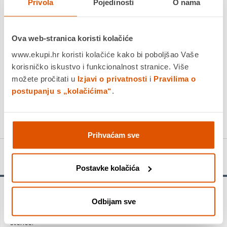
Privola
Pojedinosti
O nama
Platite gotovinom pri preuzimanju, Internet bankarstvom, karticama
jednokratno i na rate
Ova web-stranica koristi kolačiće
Povrat robe moguć unutar 14 dana
www.ekupi.hr koristi kolačiće kako bi poboljšao Vaše
PROIZVOD JE NEDOSTUPAN
korisničko iskustvo i funkcionalnost stranice. Više
možete pročitati u
Izjavi o privatnosti
i
Pravilima o
KUPITE ODMAH
postupanju s „kolačićima“
.
Usporedite proizvod
Prihvaćam sve
Detalji proizvoda
Postavke kolačića
Poslastica Rinti Bitties Puppy piletina i patka 75g
Odbijam sve
Meki komadi piletine i pačjeg mesa. Dopunska hrana za
štence.