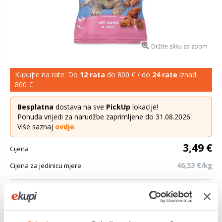
Držite sliku za zoom
Kupujte na rate: Do
12 rata
do 800 € / do
24 rate
iznad
800 €
Besplatna
dostava na sve
PickUp
lokacije!
Ponuda vrijedi za narudžbe zaprimljene do 31.08.2026.
Više saznaj
ovdje
.
3,49 €
Cijena
46,53 €/kg
Cijena za jedinicu mjere
Poslastica Rinti Bitties Puppy piletina i patka 75g Meki komadi
piletine i pačjeg mesa. Dopunska hrana za štence. Meki
komadi mesa dobri su za gristi sitnim zubima, omega-3 ...
Saznaj više