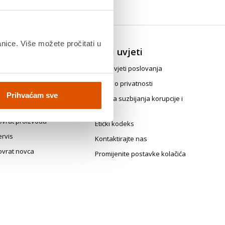
anice. Više možete pročitati u
ovrat, zamjena i
Opći uvjeti
askid ugovora
Opći uvjeti poslovanja
java za jednostrani raskid
Izjava o privatnosti
govora
Prihvaćam sve
Politika suzbijanja korupcije i
vrati i prigovori
mita
ovrat proizvoda
Etički kodeks
ervis
Kontaktirajte nas
ovrat novca
Promijenite postavke kolačića