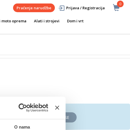
0
Praćenje narudžbe
Prijava / Registracija
i moto oprema
Alati i strojevi
Dom i vrt
PRIJAVITE SE
O nama