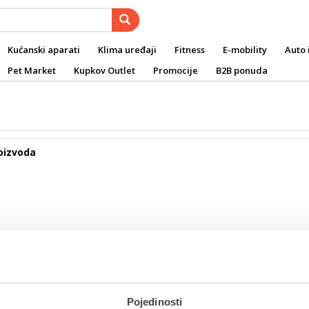
Kućanski aparati
Klima uređaji
Fitness
E-mobility
Auto 
Pet Market
Kupkov Outlet
Promocije
B2B ponuda
oizvoda
atni newsletter
Pojedinosti