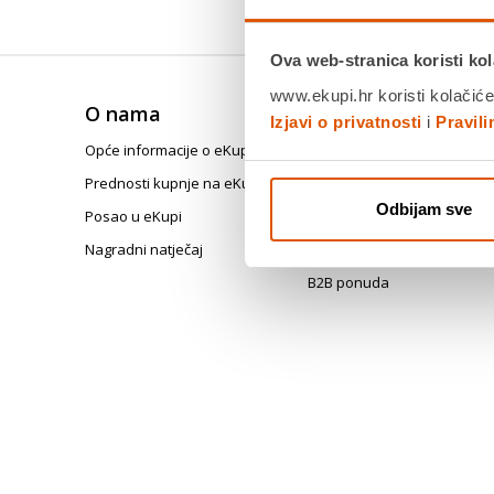
Ova web-stranica koristi kol
www.ekupi.hr koristi kolačiće
O nama
Trebate pomoć?
Izjavi o privatnosti
i
Pravil
Opće informacije o eKupi
Česta pitanja
Prednosti kupnje na eKupi
Registracija i korisnički raču
Odbijam sve
Posao u eKupi
Tehničke poteškoće
Nagradni natječaj
Posebni programi i kampan
B2B ponuda