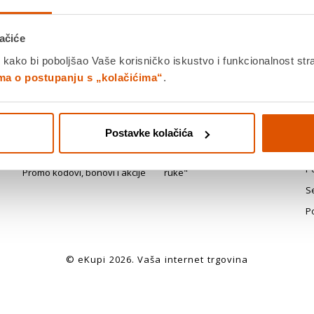
ačiće
 kako bi poboljšao Vaše korisničko iskustvo i funkcionalnost str
Plaćanje
Dostava
P
ima o postupanju s „kolačićima“
.
r
Plaćanja i naplata
Brza i pouzdana dostava
Iz
n
Naručivanje i proces kupnje
Dostava u stan
u
Postavke kolačića
Računi (maloprodajni, R1, e-
PickUp i Paketomat
Po
računi)
je
Montaža uređaja - "ključ u
P
Promo kodovi, bonovi i akcije
ruke"
S
P
© eKupi
2026
. Vaša internet trgovina