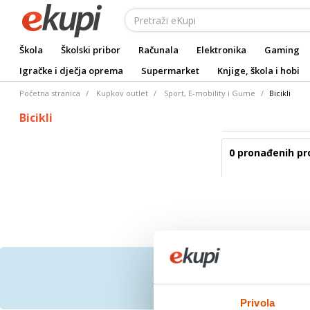
Škola
Školski pribor
Računala
Elektronika
Gaming
Igračke i dječja oprema
Supermarket
Knjige, škola i hobi
Početna stranica
Kupkov outlet
Sport, E-mobility i Gume
Bicikli
Bicikli
0 pronađenih pr
Prijavite se na bespl
Privola