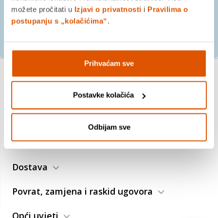
možete pročitati u
Izjavi o privatnosti
i
Pravilima o
postupanju s „kolačićima“
.
PRIJAVITE SE
Prihvaćam sve
O nama
Postavke kolačića
Trebate pomoć?
Odbijam sve
Plaćanje
Dostava
Povrat, zamjena i raskid ugovora
Opći uvjeti