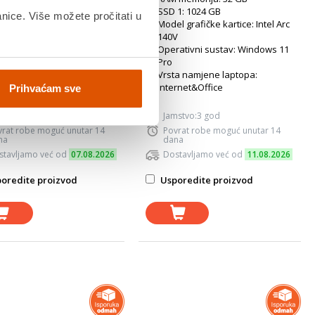
1: 512 GB
SSD 1: 1024 GB
anice. Više možete pročitati u
l grafičke kartice: AMD
Model grafičke kartice: Intel Arc
eon Graphics
140V
ativni sustav: Windows 11
Operativni sustav: Windows 11
me
Pro
a namjene laptopa:
Vrsta namjene laptopa:
rnet&Office
Internet&Office
Prihvaćam sve
mstvo:2 god
Jamstvo:3 god
vrat robe moguć unutar 14
Povrat robe moguć unutar 14
na
dana
stavljamo već od
07.08.2026
Dostavljamo već od
11.08.2026
oredite proizvod
Usporedite proizvod