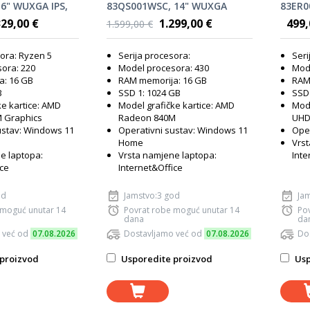
16" WUXGA IPS,
83QS001WSC, 14" WUXGA
83ER00
220, 16GB RAM,
OLED, AMD Ryzen AI 5 430,
Intel 
329,00 €
1.299,00 €
499,
1.599,00 €
AMD Radeon
16GB RAM, 1TB SSD, AMD
RAM, 
s, Windows 11
Radeon 840M Graphics,
Graph
sora: Ryzen 5
Serija procesora:
Seri
Windows 11 Home, laptop
ora: 220
Model procesora: 430
Mod
a: 16 GB
RAM memorija: 16 GB
RAM
B
SSD 1: 1024 GB
SSD 
ke kartice: AMD
Model grafičke kartice: AMD
Mode
 Graphics
Radeon 840M
UHD
ustav: Windows 11
Operativni sustav: Windows 11
Oper
Home
Vrst
e laptopa:
Vrsta namjene laptopa:
Inte
ice
Internet&Office
od
Jamstvo:3 god
Ja
 moguć unutar 14
Povrat robe moguć unutar 14
Po
dana
da
 već od
07.08.2026
Dostavljamo već od
07.08.2026
Do
proizvod
Usporedite proizvod
Usp