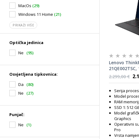
MacOs
(29)
Windows 11 Home
(21)
PRIKAŽI VIŠE
Optička jedinica
Ne
(95)
Lenovo Think
21QE002TSC, 
Osvjetljena tipkovnica:
Intel Core Ul
2.
2.299,00 €
RAM, 512GB SS
Da
(80)
Graphics, Win
Serija proces
laptop
Ne
(27)
Model proces
RAM memorij
SSD 1: 512 G
Model grafičk
Punjač:
Graphics
Operativni s
Ne
(1)
Pro
Vrsta namjen