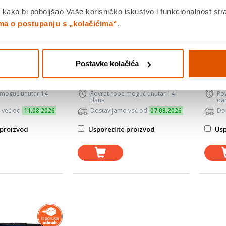
GB
SSD 1: 512 GB
SSD 
 kako bi poboljšao Vaše korisničko iskustvo i funkcionalnost str
 kartice: Intel Arc
Model grafičke kartice: Radeon
Mode
ima o postupanju s „kolačićima“
.
780M
Rad
ustav: Free Dos
Operativni sustav: Free Dos
Oper
e laptopa:
Vrsta namjene laptopa:
Ho
ice
Internet&Office
Vrst
Inte
Postavke kolačića
od
Jamstvo:3 god
Ja
 moguć unutar 14
Povrat robe moguć unutar 14
Po
dana
da
 već od
11.08.2026
Dostavljamo već od
07.08.2026
Do
proizvod
Usporedite proizvod
Usp