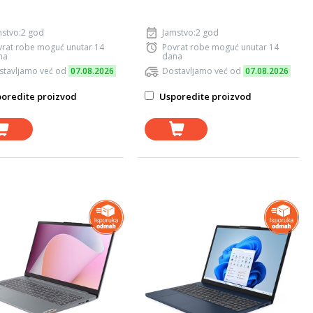
mstvo:2 god
Jamstvo:2 god
vrat robe moguć unutar 14
Povrat robe moguć unutar 14
na
dana
stavljamo već od
07.08.2026
Dostavljamo već od
07.08.2026
oredite proizvod
Usporedite proizvod