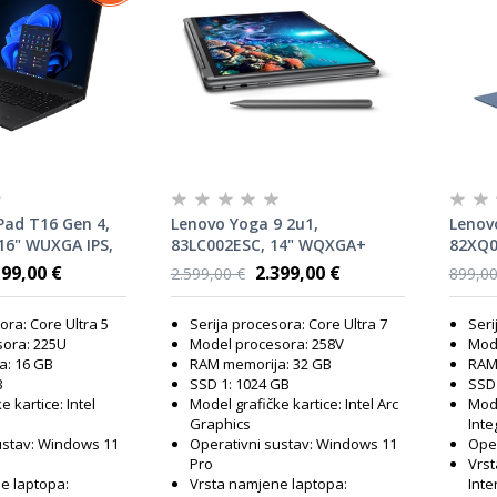
Pad T16 Gen 4,
Lenovo Yoga 9 2u1,
Lenovo
16" WUXGA IPS,
83LC002ESC, 14" WQXGA+
82XQ00
tra 5 225U, 16GB
OLED 120Hz Touch screen,
AMD R
199,00 €
2.399,00 €
2.599,00 €
899,00
D, Intel
Intel Core Ultra 7 258V, 32GB
RAM, 
dows 11 Pro,
RAM, 1TB SSD, Intel Arc 140V
610M 
ora: Core Ultra 5
Serija procesora: Core Ultra 7
Seri
Graphics, Windows 11 Pro,
lapto
ora: 225U
Model procesora: 258V
Mod
laptop
a: 16 GB
RAM memorija: 32 GB
RAM
B
SSD 1: 1024 GB
SSD 
e kartice: Intel
Model grafičke kartice: Intel Arc
Mode
Graphics
Int
ustav: Windows 11
Operativni sustav: Windows 11
Oper
Pro
Vrst
e laptopa:
Vrsta namjene laptopa:
Inte