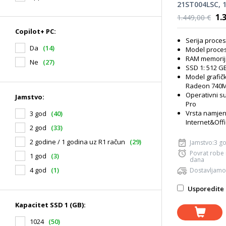
21ST004LSC, 
AMD Ryzen 5 
1.
1.449,00 €
512GB SSD, 
Copilot+ PC:
740M Graphic
Serija proce
Pro, laptop
Da
(14)
Model proces
RAM memorij
Ne
(27)
SSD 1: 512 G
Model grafič
Radeon 740M
Operativni s
Jamstvo:
Pro
Vrsta namjen
3 god
(40)
Internet&Off
2 god
(33)
2 godine / 1 godina uz R1 račun
(29)
Jamstvo:3 g
Povrat robe
1 god
(3)
dana
4 god
(1)
Dostavljamo
Usporedite 
Kapacitet SSD 1 (GB):
1024
(50)