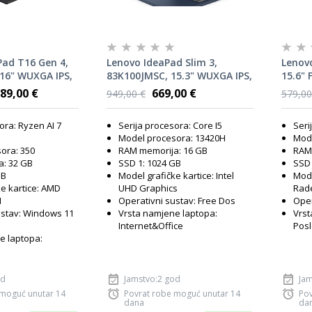
ad T16 Gen 4,
Lenovo IdeaPad Slim 3,
Lenov
16" WUXGA IPS,
83K100JMSC, 15.3" WUXGA IPS,
15.6" 
7 PRO 350, 32GB
Intel Core i5-13420H, 16GB
7730U
389,00 €
669,00 €
949,00 €
579,00
, AMD Radeon
RAM, 1TB SSD, Intel UHD
AMD R
s, Windows 11
Graphics, FreeDOS, laptop
FreeD
ora: Ryzen AI 7
Serija procesora: Core I5
Seri
Model procesora: 13420H
Mode
ora: 350
RAM memorija: 16 GB
RAM 
: 32 GB
SSD 1: 1024 GB
SSD 
GB
Model grafičke kartice: Intel
Mode
e kartice: AMD
UHD Graphics
Rad
M
Operativni sustav: Free Dos
Oper
ustav: Windows 11
Vrsta namjene laptopa:
Vrst
Internet&Office
Posl
e laptopa:
od
Jamstvo:2 god
Jam
 moguć unutar 14
Povrat robe moguć unutar 14
Pov
dana
da