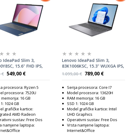
 IdeaPad Slim 3,
Lenovo IdeaPad Slim 3,
Y8SC, 15.6" FHD IPS,
83K1006KSC, 15.3" WUXGA IPS,
yzen 5 7520U, 16GB
Intel Core i7-13620H, 16GB
549,00 €
789,00 €
 €
1.099,00 €
1TB SSD, AMD Radeon
RAM, 1TB SSD, Intel UHD
Graphics, FreeDOS,
Graphics, FreeDOS, laptop
ja procesora: Ryzen 5
Serija procesora: Core I7
p
el procesora: 7520U
Model procesora: 13620H
 memorija: 16 GB
RAM memorija: 16 GB
1: 1024 GB
SSD 1: 1024 GB
l grafičke kartice:
Model grafičke kartice: Intel
egrated AMD Radeon
UHD Graphics
ativni sustav: Free Dos
Operativni sustav: Free Dos
a namjene laptopa:
Vrsta namjene laptopa:
rnet&Office
Internet&Office