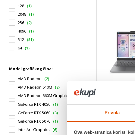
128
(1)
2048
(1)
256
(2)
4096
(1)
512
(51)
64
(1)
Model grafičkog čipa:
AMD Radeon
(2)
AMD Radeon 610M
(2)
AMD Radeon 660M Graphics
(1)
Lenovo Yoga 7
83JQ00E5SC, 
GeForce RTX 4050
(1)
Touch screen,
1.
1.599,00 €
GeForce RTX 5060
(3)
Privola
7 256V, 16GB 
Intel Arc 140V
GeForce RTX 5070
(1)
Serija proces
FreeDOS, lap
Model proces
Intel Arc Graphics
(6)
Ova web-stranica koristi kol
RAM memorij