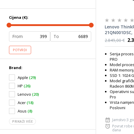
Cijena (€):
Lenovo ThinkP
21QN001DSC, 
From
To
AMD Ryzen AI 
2.
2.849,00 €
RAM, 1TB SSD
860M Graphic
POTVRDI
Serija proces
Pro, laptop
PRO
Model proces
Brand:
RAM memorija
SSD 1: 1024 
Apple
(29)
Model grafičk
HP
(26)
Radeon 860
Operativni s
Lenovo
(20)
Pro
Vrsta namjen
Acer
(18)
Poslovni
Asus
(8)
Jamstvo:3 g
PRIKAŽI VIŠE
Povrat robe
dana