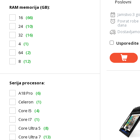
Poslovni
RAM memorija (GB):
Jamstvo:3 g
16
(66)
Povrat robe
dana
24
(10)
Dostavljamo
32
(16)
Usporedite 
4
(1)
64
(2)
8
(12)
Serija procesora:
A18 Pro
(6)
Celeron
(1)
Core I5
(4)
Core I7
(1)
Core Ultra 5
(8)
Core Ultra 7
(13)