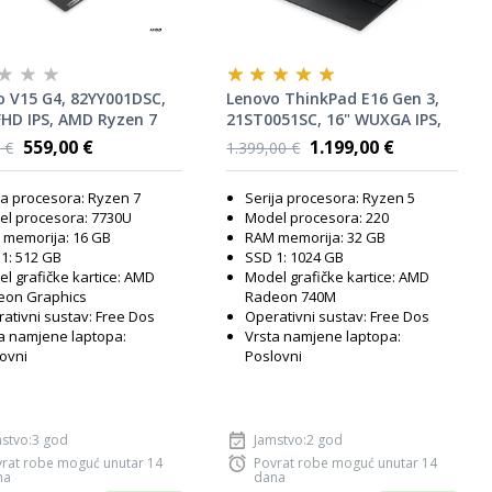
o V15 G4, 82YY001DSC,
Lenovo ThinkPad E16 Gen 3,
FHD IPS, AMD Ryzen 7
21ST0051SC, 16" WUXGA IPS,
, 16GB RAM, 512GB SSD,
AMD Ryzen 5 220, 32GB RAM,
559,00 €
1.199,00 €
 €
1.399,00 €
adeon Graphics,
1TB SSD, AMD Radeon 740M
OS, laptop
Graphics, FreeDOS, laptop
ja procesora: Ryzen 7
Serija procesora: Ryzen 5
l procesora: 7730U
Model procesora: 220
memorija: 16 GB
RAM memorija: 32 GB
1: 512 GB
SSD 1: 1024 GB
l grafičke kartice: AMD
Model grafičke kartice: AMD
eon Graphics
Radeon 740M
ativni sustav: Free Dos
Operativni sustav: Free Dos
a namjene laptopa:
Vrsta namjene laptopa:
ovni
Poslovni
stvo:3 god
Jamstvo:2 god
rat robe moguć unutar 14
Povrat robe moguć unutar 14
na
dana