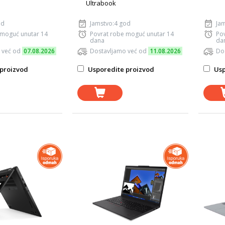
Ultrabook
od
Jamstvo:4 god
Ja
 moguć unutar 14
Povrat robe moguć unutar 14
Po
dana
da
 već od
07.08.2026
Dostavljamo već od
11.08.2026
Do
proizvod
Usporedite proizvod
Usp