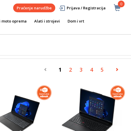
0
Praćenje narudžbe
Prijava / Registracija
i moto oprema
Alati i strojevi
Dom i vrt
1
2
3
4
5