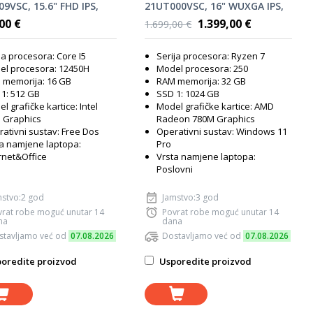
9VSC, 15.6" FHD IPS,
21UT000VSC, 16" WUXGA IPS,
Core i5-12450H, 16GB
AMD Ryzen 7 250, 32GB RAM,
00 €
1.399,00 €
1.699,00 €
512GB SSD, Intel UHD
1TB SSD, AMD Radeon 780M
ics, FreeDOS, laptop
Graphics, Windows 11 Pro,
ja procesora: Core I5
Serija procesora: Ryzen 7
laptop
el procesora: 12450H
Model procesora: 250
 memorija: 16 GB
RAM memorija: 32 GB
1: 512 GB
SSD 1: 1024 GB
l grafičke kartice: Intel
Model grafičke kartice: AMD
 Graphics
Radeon 780M Graphics
ativni sustav: Free Dos
Operativni sustav: Windows 11
a namjene laptopa:
Pro
rnet&Office
Vrsta namjene laptopa:
Poslovni
mstvo:2 god
Jamstvo:3 god
vrat robe moguć unutar 14
Povrat robe moguć unutar 14
na
dana
stavljamo već od
07.08.2026
Dostavljamo već od
07.08.2026
oredite proizvod
Usporedite proizvod