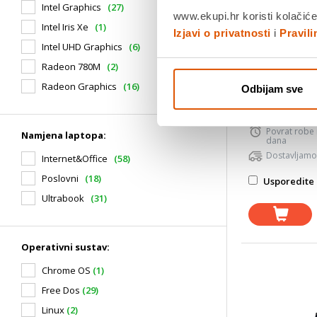
Intel Graphics
(27)
SSD 1: 1024 
www.ekupi.hr koristi kolačiće
Model grafičke
Intel Iris Xe
(1)
Izjavi o privatnosti
i
Pravil
140V
Intel UHD Graphics
(6)
Operativni s
Vrsta namjen
Radeon 780M
(2)
Internet&Off
Radeon Graphics
(16)
Odbijam sve
Jamstvo:3 g
Povrat robe
Namjena laptopa:
dana
Dostavljamo
Internet&Office
(58)
Poslovni
(18)
Usporedite 
Ultrabook
(31)
Operativni sustav:
Chrome OS
(1)
Free Dos
(29)
Linux
(2)