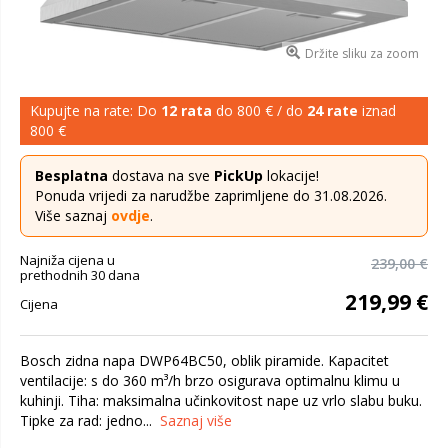
Držite sliku za zoom
Kupujte na rate: Do
12 rata
do 800 € / do
24 rate
iznad
800 €
Besplatna
dostava na sve
PickUp
lokacije!
Ponuda vrijedi za narudžbe zaprimljene do 31.08.2026.
Više saznaj
ovdje
.
Najniža cijena u
239,00 €
prethodnih 30 dana
219,99 €
Cijena
Bosch zidna napa DWP64BC50, oblik piramide. Kapacitet
ventilacije: s do 360 m³/h brzo osigurava optimalnu klimu u
kuhinji. Tiha: maksimalna učinkovitost nape uz vrlo slabu buku.
Tipke za rad: jedno...
Saznaj više