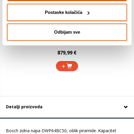
Postavke kolačića
Bosch perilica sušilica rublja WNA144V0BY
Odbijam sve
945,99 €
879,99 €
+
Detalji proizvoda
Bosch zidna napa DWP64BC50, oblik piramide. Kapacitet