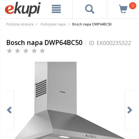
0
Početna stranica
Kuhinjske nape
Bosch napa DWP64BC50
Bosch napa DWP64BC50
ID
EK000235322