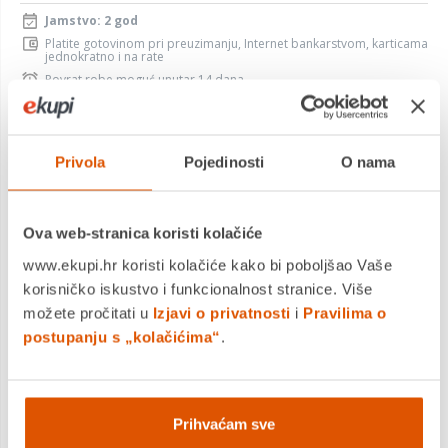
Jamstvo: 2 god
Platite gotovinom pri preuzimanju, Internet bankarstvom, karticama
jednokratno i na rate
Povrat robe moguć unutar 14 dana
PROIZVOD JE NEDOSTUPAN
Privola
Pojedinosti
O nama
KUPITE ODMAH
Usporedite proizvod
Ova web-stranica koristi kolačiće
www.ekupi.hr koristi kolačiće kako bi poboljšao Vaše
korisničko iskustvo i funkcionalnost stranice. Više
možete pročitati u
Izjavi o privatnosti
i
Pravilima o
MOGLO BI VAS ZANIMATI I OVO
postupanju s „kolačićima“
.
Prihvaćam sve