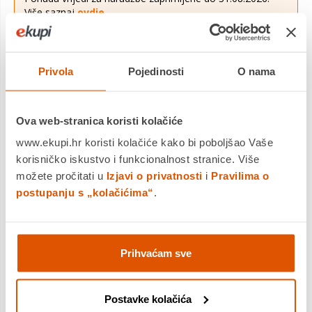
Više saznaj
ovdje
.
Najniža cijena u
14,20 €
prethodnih 30 dana
12,44 €
Privola
Pojedinosti
O nama
Cijena
Držač za čaše, metal, bijeli. Ovaj praktični držač za čaše i šalice
Ova web-stranica koristi kolačiće
izrađen je od visokokvalitetnog metala u bijeloj boji prije svega
zbog elegantnog dizajna i visoke razine funkcionalnosti. Držač
www.ekupi.hr koristi kolačiće kako bi poboljšao Vaše
...
Saznaj više
korisničko iskustvo i funkcionalnost stranice. Više
možete pročitati u
Izjavi o privatnosti
i
Pravilima o
Dostavljamo već od
10.08.2026
postupanju s „kolačićima“
.
Platite gotovinom pri preuzimanju, Internet bankarstvom, karticama
jednokratno i na rate
Povrat robe moguć unutar 14 dana
Prihvaćam sve
Postavke kolačića
DODAJTE U KOŠARICU