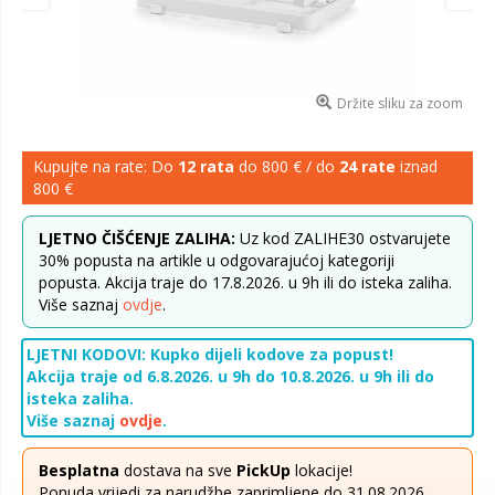
Držite sliku za zoom
Kupujte na rate: Do
12 rata
do 800 € / do
24 rate
iznad
800 €
LJETNO ČIŠĆENJE ZALIHA:
Uz kod ZALIHE30 ostvarujete
30% popusta na artikle u odgovarajućoj kategoriji
popusta. Akcija traje do 17.8.2026. u 9h ili do isteka zaliha.
Više saznaj
ovdje
.
LJETNI KODOVI: Kupko dijeli kodove za popust!
Akcija traje od 6.8.2026. u 9h do 10.8.2026. u 9h ili do
isteka zaliha.
Više saznaj
ovdje
.
Besplatna
dostava na sve
PickUp
lokacije!
Ponuda vrijedi za narudžbe zaprimljene do 31.08.2026.