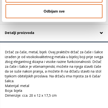
KUPITE ODMAH
Odbijam sve
Detalji proizvoda
Držač za čaše, metal, bijeli. Ovaj praktični držač za čaše i šalice
izrađen je od visokokvalitetnog metala u bijeloj boji prije svega
zbog elegantnog dizajna i visoke razine funkcionalnosti. Držač
za čaše i šalice je višenamjenski; možete na njega staviti čaše
da se suše nakon pranja, a možete ih na držaču staviti na stol
tijekom obiteljskih proslava. Na držaču ima mjesta za 6 čaša/
šalica.
Materijal: metal
Boja: bijela
Dimenzije: cca. 20 x 12 x 17,5 cm