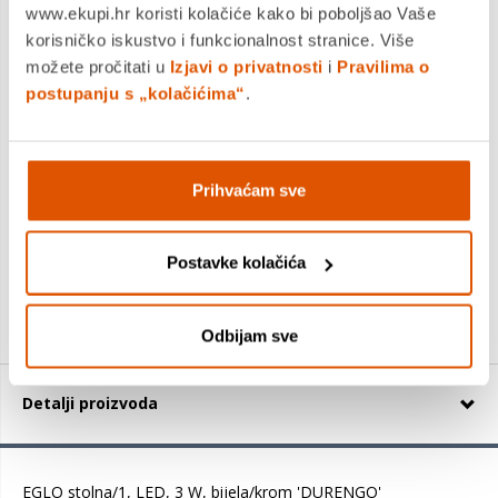
www.ekupi.hr koristi kolačiće kako bi poboljšao Vaše
korisničko iskustvo i funkcionalnost stranice. Više
možete pročitati u
Izjavi o privatnosti
i
Pravilima o
postupanju s „kolačićima“
.
Ugradna utičnica Soft 2 x šuko 2xUSB s 1,5 m kabla,
bijela
64,02 €
Prihvaćam sve
+
Postavke kolačića
Odbijam sve
Detalji proizvoda
EGLO stolna/1, LED, 3 W, bijela/krom 'DURENGO'