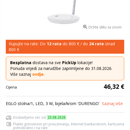
Držite sliku za zoom
Kupujte na rate: Do
12 rata
do 800 € / do
24 rate
iznad
800 €
Besplatna
dostava na sve
PickUp
lokacije!
Ponuda vrijedi za narudžbe zaprimljene do 31.08.2026.
Više saznaj
ovdje
.
46,32 €
Cijena
EGLO stolna/1, LED, 3 W, bijela/krom 'DURENGO'
Saznaj više
Dostavljamo već od
25.08.2026
Platite gotovinom pri preuzimanju, Internet bankarstvom, karticama
jednokratno i na rate