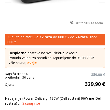
Držite sliku za zoom
Kupujte na rate: Do
12 rata
do 800 € / do
24 rate
iznad
800 €
Besplatna
dostava na sve
PickUp
lokacije!
Ponuda vrijedi za narudžbe zaprimljene do 31.08.2026.
Više saznaj
ovdje
.
Najniža cijena u
359,00 €
prethodnih 30 dana
329,90 €
Cijena
Napajanje (Power Delivery) 130W (Dell sustavi) 96W (ne-Dell
sustavi) ...
Saznaj više