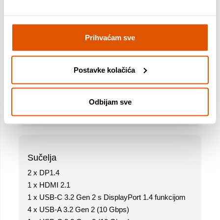
96W (ne-Dell sustavi)
Prihvaćam sve
Video rezolucija
Postavke kolačića
4 x WQHD (3440 x 1440) @ 60Hz
3 x WQHD (3440 x 1440) @ 60Hz
2 x 5K (5120 x 2160) @ 60Hz
Odbijam sve
1 x 6K (6144 x 3456) @ 60Hz
Sučelja
2 x DP1.4
1 x HDMI 2.1
1 x USB-C 3.2 Gen 2 s DisplayPort 1.4 funkcijom
4 x USB-A 3.2 Gen 2 (10 Gbps)