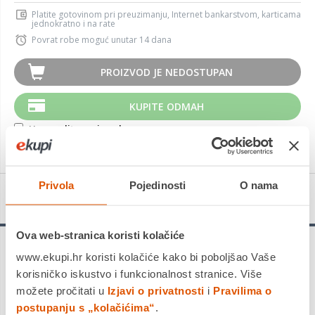
Platite gotovinom pri preuzimanju, Internet bankarstvom, karticama
jednokratno i na rate
Povrat robe moguć unutar 14 dana
PROIZVOD JE NEDOSTUPAN
KUPITE ODMAH
Usporedite proizvod
Privola
Pojedinosti
O nama
Detalji proizvoda
Ova web-stranica koristi kolačiće
www.ekupi.hr koristi kolačiće kako bi poboljšao Vaše
korisničko iskustvo i funkcionalnost stranice. Više
možete pročitati u
Izjavi o privatnosti
i
Pravilima o
Napajanje (Power Delivery)
postupanju s „kolačićima“
.
130W (Dell sustavi)