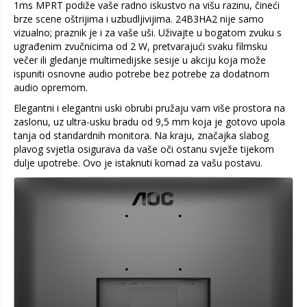
1ms MPRT podiže vaše radno iskustvo na višu razinu, čineći
brze scene oštrijima i uzbudljivijima. 24B3HA2 nije samo
vizualno; praznik je i za vaše uši. Uživajte u bogatom zvuku s
ugrađenim zvučnicima od 2 W, pretvarajući svaku filmsku
večer ili gledanje multimedijske sesije u akciju koja može
ispuniti osnovne audio potrebe bez potrebe za dodatnom
audio opremom.
Elegantni i elegantni uski obrubi pružaju vam više prostora na
zaslonu, uz ultra-usku bradu od 9,5 mm koja je gotovo upola
tanja od standardnih monitora. Na kraju, značajka slabog
plavog svjetla osigurava da vaše oči ostanu svježe tijekom
dulje upotrebe. Ovo je istaknuti komad za vašu postavu.