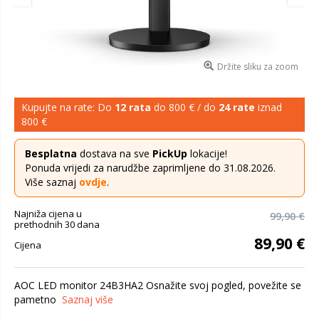
Držite sliku za zoom
Kupujte na rate: Do
12 rata
do 800 € / do
24 rate
iznad
800 €
Besplatna
dostava na sve
PickUp
lokacije!
Ponuda vrijedi za narudžbe zaprimljene do 31.08.2026.
Više saznaj
ovdje
.
Najniža cijena u
99,90 €
prethodnih 30 dana
89,90 €
Cijena
AOC LED monitor 24B3HA2 Osnažite svoj pogled, povežite se
pametno
Saznaj više