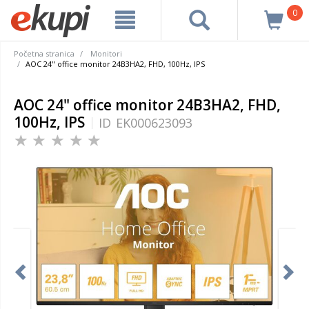
0
Početna stranica
Monitori
AOC 24" office monitor 24B3HA2, FHD, 100Hz, IPS
AOC 24" office monitor 24B3HA2, FHD,
100Hz, IPS
ID
EK000623093