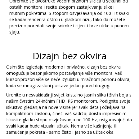
Opremite se dvostruko većom brzinom sličica u sekundi od
ostalih monitora i recite zbogom zastajkivanju slike i
mutnim pokretima. S stopom osvježavanja od 100 Hz svaki
se kadar renderira oštro i u glatkom nizu, tako da možete
precizno poredati svoje snimke i cijeniti brze utrke u punom
sjaju.
Dizajn bez okvira
Osim što izgledaju moderno i privlačno, dizajn bez okvira
omogućuje besprijekorno postavljanje više monitora. Vaš
kursor/prozori više se neće izgubiti u mračnom ponoru okvira,
kada se mnogi zasloni postave jedan pored drugog.
Uronite u nesvakidašnji svijet kristalno jasnih slika i živih boja s
našim čvrstim 24-inčnim FHD IPS monitorom. Podignite svoje
iskustvo gledanja na nove visine jer svaki detalj oživljava na
kompaktnom zaslonu, čineći vaš sadržaj doista impresivnim.
Iskusite glatku stopu osvježavanja od 100 Hz, osiguravajući da
svaki kadar bude vizualni užitak. Nema više kašnjenja ili
zamućenja pokreta - samo čisto i jasno za užitak oka.