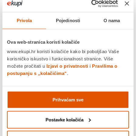
Privola
Pojedinosti
O nama
Ova web-stranica koristi kolačiće
www.ekupi.hr koristi kolačiće kako bi poboljšao Vaše
korisničko iskustvo i funkcionalnost stranice. Više
možete pročitati u
Izjavi o privatnosti
i
Pravilima o
postupanju s „kolačićima“
.
FHD rezolucija
Želite gledati Blu-ray film u punoj kvaliteti, uživati ​​u igrama u
visokoj razlučivosti ili čitati oštar tekst u uredskim
Prihvaćam sve
aplikacijama? Zahvaljujući svojoj Full HD razlučivosti od
1920 x 1080 piksela, ovaj vam monitor omogućuje upravo
to. Što god gledali, uz Full HD bit će prikazano s bogatim
Postavke kolačića
detaljima bez potrebe za vrhunskom grafičkom karticom ili
trošenja puno resursa vašeg sustava.