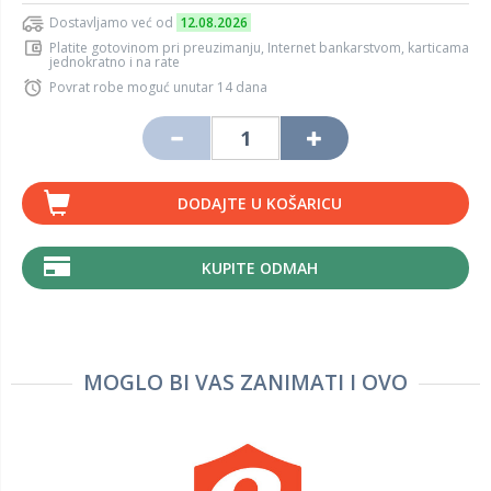
Dostavljamo već od
12.08.2026
Platite gotovinom pri preuzimanju, Internet bankarstvom, karticama
jednokratno i na rate
Povrat robe moguć unutar 14 dana
DODAJTE U KOŠARICU
KUPITE ODMAH
MOGLO BI VAS ZANIMATI I OVO