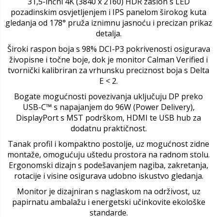
31,5-inčni 4K (3840 x 2160) HDR zaslon s LED
pozadinskim osvjetljenjem i IPS panelom širokog kuta
gledanja od 178° pruža iznimnu jasnoću i precizan prikaz
detalja.
Široki raspon boja s 98% DCI-P3 pokrivenosti osigurava
živopisne i točne boje, dok je monitor Calman Verified i
tvornički kalibriran za vrhunsku preciznost boja s Delta
E < 2.
Bogate mogućnosti povezivanja uključuju DP preko
USB-C™ s napajanjem do 96W (Power Delivery),
DisplayPort s MST podrškom, HDMI te USB hub za
dodatnu praktičnost.
Tanak profil i kompaktno postolje, uz mogućnost zidne
montaže, omogućuju uštedu prostora na radnom stolu.
Ergonomski dizajn s podešavanjem nagiba, zakretanja,
rotacije i visine osigurava udobno iskustvo gledanja.
Monitor je dizajniran s naglaskom na održivost, uz
papirnatu ambalažu i energetski učinkovite ekološke
standarde.