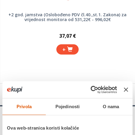
+2 god. jamstva (Oslobođeno PDV čl.40.,st.1. Zakona) za
vrijednost monitora od 531,22€ - 996,02€
37,07 €
+
Detalji proizvoda
Privola
Pojedinosti
O nama
ASUS ProArt PA279CV
Ova web-stranica koristi kolačiće