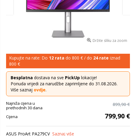
Držite sliku za zoom
Kupujte na rate: Do
12 rata
do 800 € / do
24 rate
iznad
800 €
Besplatna
dostava na sve
PickUp
lokacije!
Ponuda vrijedi za narudžbe zaprimljene do 31.08.2026.
Više saznaj
ovdje
.
Najniža cijena u
899,90 €
prethodnih 30 dana
799,90 €
Cijena
ASUS ProArt PA279CV
Saznaj više