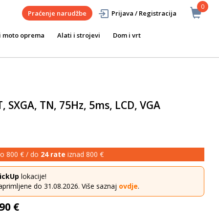
0
Praćenje narudžbe
Prijava / Registracija
i moto oprema
Alati i strojevi
Dom i vrt
, SXGA, TN, 75Hz, 5ms, LCD, VGA
o 800 € / do
24 rate
iznad 800 €
ickUp
lokacije!
aprimljene do 31.08.2026. Više saznaj
ovdje
.
90 €