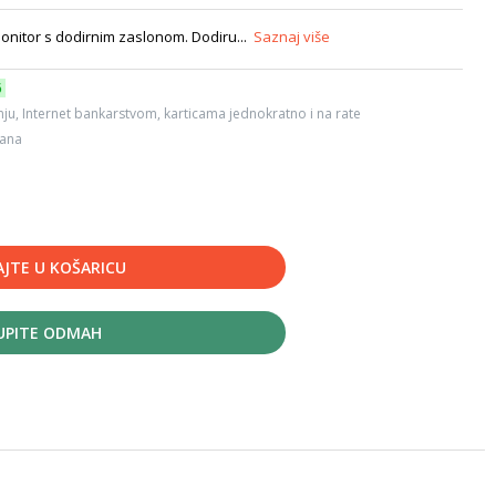
nitor s dodirnim zaslonom. Dodiru...
Saznaj više
6
ju, Internet bankarstvom, karticama jednokratno i na rate
dana
JTE U KOŠARICU
UPITE ODMAH