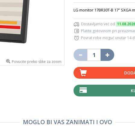
LG monitor 17BR30T-B 17” SXGA mo
Dostavljamo već od
11.08.202
Platite gotovinom pri preuziman
Povrat robe moguć unutar 14 
Povucite preko slike za zoom
DODA
K
MOGLO BI VAS ZANIMATI I OVO