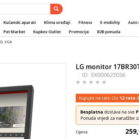
Kućanski aparati
Klima uređaji
Fitness
E-mobility
Auto 
Pet Market
Kupkov Outlet
Promocije
B2B ponuda
CD, VGA
LG monitor 17BR30T
ID:
EK000623056
Kupujte na rate: Do
12 rata
d
Besplatna
dostava na sve
P
Ponuda vrijedi za narudžbe z
259,
Cijena