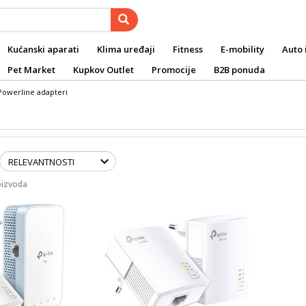
Kućanski aparati
Klima uređaji
Fitness
E-mobility
Auto 
Pet Market
Kupkov Outlet
Promocije
B2B ponuda
Powerline adapteri
oizvoda