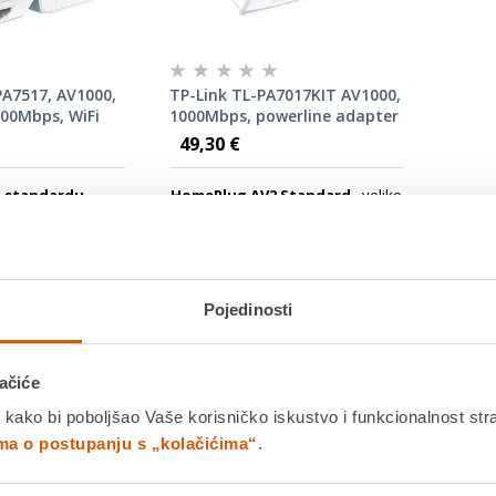
A7517, AV1000,
TP-Link TL-PA7017KIT AV1000,
00Mbps, WiFi
1000Mbps, powerline adapter
pter kit
Starter Kit
49,30 €
 standardu
HomePlug AV2 Standard
- velike
AV2
- korisnicima
brzine prijenosa podataka do
e, velike brzine
1000 Mbps, podržava sve vaše
taka do 1000 Mbps
online potrebe
ine do 300 metara
Pojedinosti
od
Jamstvo:3 god
 moguć unutar 14
Povrat robe moguć unutar 14
dana
 već od
13.08.2026
Dostavljamo već od
13.08.2026
ačiće
 kako bi poboljšao Vaše korisničko iskustvo i funkcionalnost str
ima o postupanju s „kolačićima“
.