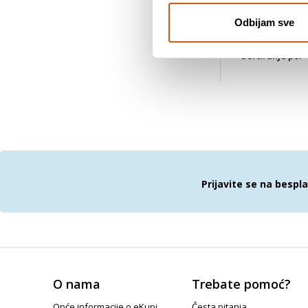
Odbijam sve
Sortiranje po:
Prijavite se na bespl
O nama
Trebate pomoć?
Opće informacije o eKupi
Česta pitanja