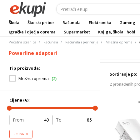
Škola
Školski pribor
Računala
Elektronika
Gaming
Igračke i dječja oprema
Supermarket
Knjige, škola i hobi
Početna stranica
Računala
Računala i periferija
Mrežna oprema
Powerline adapteri
Tip proizvoda:
Sortiranje po:
Mrežna oprema
(2)
2 pronađenih pr
Cijena (€):
From
To
POTVRDI