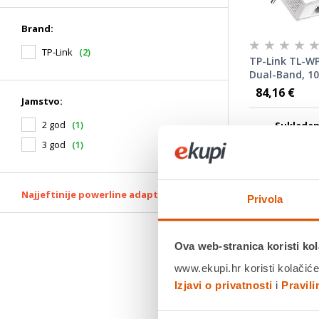
Brand:
TP-Link
(2)
TP-Link TL-WP
Dual-Band, 10
powerline ada
84,16 €
Jamstvo:
2 god
(1)
Sukladan
Homeplug 
3 god
(1)
pruža stabiln
prijenosa poda
na liniji dulj
Najjeftinije powerline adapteri
Privola
Jamstvo:2 g
Povrat robe
dana
Dostavljamo
Ova web-stranica koristi kol
www.ekupi.hr koristi kolačiće
Izjavi o privatnosti
i
Pravil