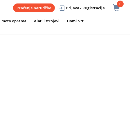
0
Praćenje narudžbe
Prijava / Registracija
i moto oprema
Alati i strojevi
Dom i vrt