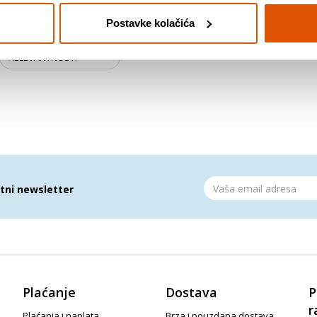
Postavke kolačića
atni newsletter
Plaćanje
Dostava
P
r
Plaćanja i naplata
Brza i pouzdana dostava