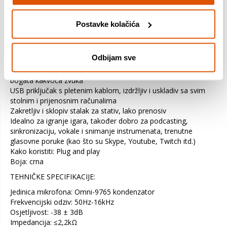
Vaš Redragon uređaj potrebno je
Postavke kolačića
registrirati u roku najkasnije 30 dana od
kupnje.
Odbijam sve
Kvalitetna mikrofonska jedinica, višesmjerna, delikatna i
bogata kakvoća zvuka
USB priključak s pletenim kablom, izdržljiv i uskladiv sa svim
stolnim i prijenosnim računalima
Zakretljiv i sklopiv stalak za stativ, lako prenosiv
Idealno za igranje igara, također dobro za podcasting,
sinkronizaciju, vokale i snimanje instrumenata, trenutne
glasovne poruke (kao što su Skype, Youtube, Twitch itd.)
Kako koristiti: Plug and play
Boja: crna
TEHNIČKE SPECIFIKACIJE:
Jedinica mikrofona: Omni-9765 kondenzator
Frekvencijski odziv: 50Hz-16kHz
Osjetljivost: -38 ± 3dB
Impedancija: ≤2,2kΩ