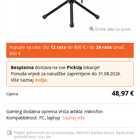
Držite sliku za zoom
Kupujte na rate: Do
12 rata
do 800 € / do
24 rate
iznad
800 €
Besplatna
dostava na sve
PickUp
lokacije!
Ponuda vrijedi za narudžbe zaprimljene do 31.08.2026.
Više saznaj
ovdje
.
48,97 €
Cijena
Gaming dodatna oprema Vrsta artikla: mikrofon
Kompatibilnost: PC, laptop
Saznaj više
Platite gotovinom pri preuzimanju, Internet bankarstvom, karticama
jednokratno i na rate