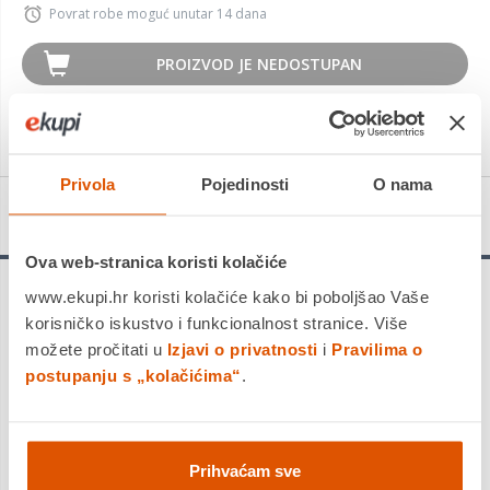
Povrat robe moguć unutar 14 dana
PROIZVOD JE NEDOSTUPAN
KUPITE ODMAH
Privola
Pojedinosti
O nama
Detalji proizvoda
Ova web-stranica koristi kolačiće
www.ekupi.hr koristi kolačiće kako bi poboljšao Vaše
korisničko iskustvo i funkcionalnost stranice. Više
Redragon - pet godina
možete pročitati u
Izjavi o privatnosti
i
Pravilima o
garancije uz registraciju
postupanju s „kolačićima“
.
uređaja!
2 godine garancije + 3 dodatne godine
PRODULJENE GARANCIJE nakon
registracije na
Prihvaćam sve
https://redragon.colby.si/hr/