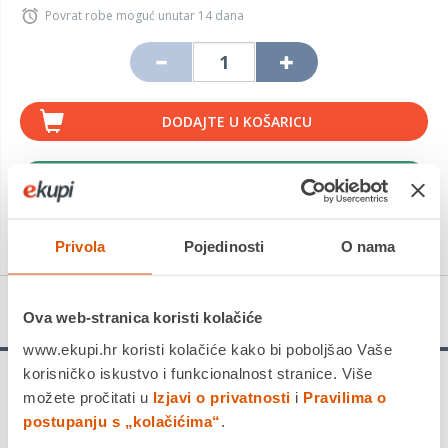
Povrat robe moguć unutar 14 dana
DODAJTE U KOŠARICU
KUPITE ODMAH
Usporedite proizvod
Privola
Pojedinosti
O nama
Detalji proizvoda
Ova web-stranica koristi kolačiće
www.ekupi.hr koristi kolačiće kako bi poboljšao Vaše
korisničko iskustvo i funkcionalnost stranice. Više
možete pročitati u
Izjavi o privatnosti
i
Pravilima o
Bežične gaming slušalice -
postupanju s „kolačićima“
.