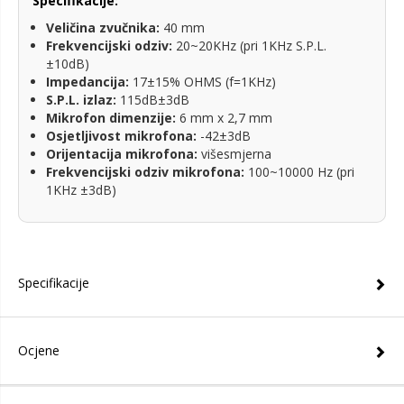
Specifikacije:
Veličina zvučnika:
40 mm
Frekvencijski odziv:
20~20KHz (pri 1KHz S.P.L.
±10dB)
Impedancija:
17±15% OHMS (f=1KHz)
S.P.L. izlaz:
115dB±3dB
Mikrofon dimenzije:
6 mm x 2,7 mm
Osjetljivost mikrofona:
-42±3dB
Orijentacija mikrofona:
višesmjerna
Frekvencijski odziv mikrofona:
100~10000 Hz (pri
1KHz ±3dB)
Specifikacije
Ocjene