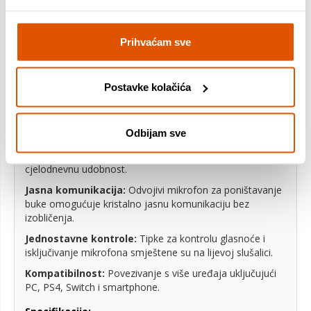
Redragon IRE H848
Prihvaćam sve
Višestruko povezivanje:
Tri načina povezivanja - 2.4
GHz prijemnik, Bluetooth s niskom latencijom i kabel -
pružaju slobodu igranja na raznim uređajima.
Postavke kolačića
7.1 Surround-Sound tehnologija:
Zvučnici od 40 mm
omogućuju čisti zvuk sa širim frekvencijskim rasponom i
višom rezolucijom za bogat doživljaj igre.
Odbijam sve
Lagana udobnost:
Iznimno lagane slušalice s
jastučićima od memorijske pjene i prozračne tkanine za
cjelodnevnu udobnost.
Jasna komunikacija:
Odvojivi mikrofon za poništavanje
buke omogućuje kristalno jasnu komunikaciju bez
izobličenja.
Jednostavne kontrole:
Tipke za kontrolu glasnoće i
isključivanje mikrofona smještene su na lijevoj slušalici.
Kompatibilnost:
Povezivanje s više uređaja uključujući
PC, PS4, Switch i smartphone.