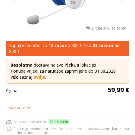
Držite sliku za zoom
Kupujte na rate: Do
12 rata
do 800 € / do
24 rate
iznad
800 €
Besplatna
dostava na sve
PickUp
lokacije!
Ponuda vrijedi za narudžbe zaprimljene do 31.08.2026.
Više saznaj
ovdje
.
59,99 €
Cijena
Saznaj više
Dostavljamo već od
18.08.2026
Platite gotovinom pri preuzimanju, Internet bankarstvom, karticama
jednokratno i na rate