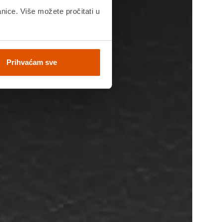
anice. Više možete pročitati u
Prihvaćam sve