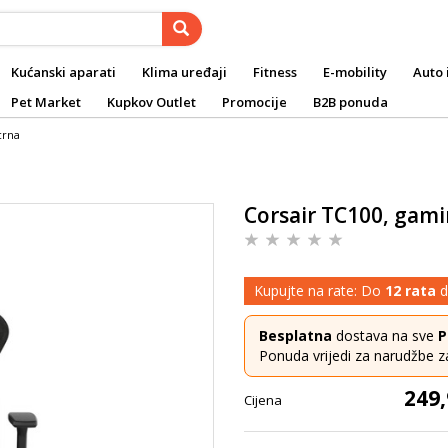
Kućanski aparati
Klima uređaji
Fitness
E-mobility
Auto 
Pet Market
Kupkov Outlet
Promocije
B2B ponuda
crna
Corsair TC100, gamin
Kupujte na rate: Do
12 rata
d
Besplatna
dostava na sve
P
Ponuda vrijedi za narudžbe z
249,
Cijena