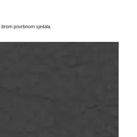
 širom površinom sjedala.