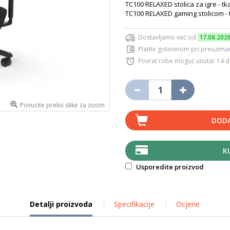
TC100 RELAXED stolica za igre - tk
TC100 RELAXED gaming stolicom - 
Dostavljamo već od
17.08.202
Platite gotovinom pri preuziman
Povrat robe moguć unutar 14 
Povucite preko slike za zoom
DODA
K
Usporedite proizvod
Detalji proizvoda
Specifikacije
Ocjene