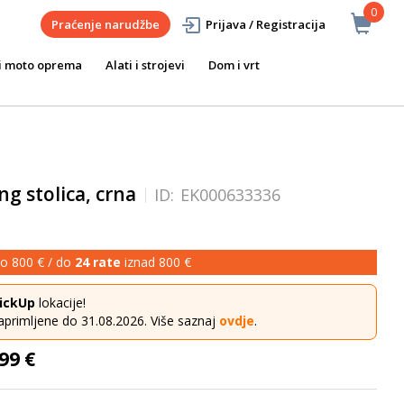
0
Praćenje narudžbe
Prijava / Registracija
i moto oprema
Alati i strojevi
Dom i vrt
g stolica, crna
ID:
EK000633336
o 800 € / do
24 rate
iznad 800 €
ickUp
lokacije!
aprimljene do 31.08.2026. Više saznaj
ovdje
.
99 €