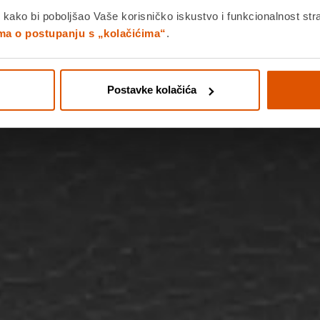
 kako bi poboljšao Vaše korisničko iskustvo i funkcionalnost str
ima o postupanju s „kolačićima“
.
Postavke kolačića