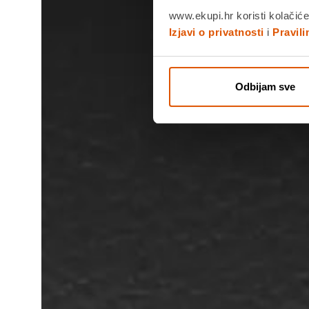
www.ekupi.hr koristi kolačiće
Izjavi o privatnosti
i
Pravil
Odbijam sve