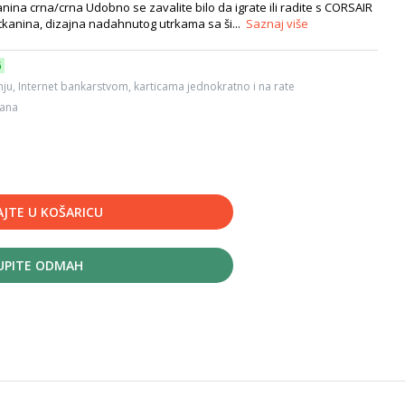
anina crna/crna Udobno se zavalite bilo da igrate ili radite s CORSAIR
tkanina, dizajna nadahnutog utrkama sa ši...
Saznaj više
6
ju, Internet bankarstvom, karticama jednokratno i na rate
dana
JTE U KOŠARICU
UPITE ODMAH