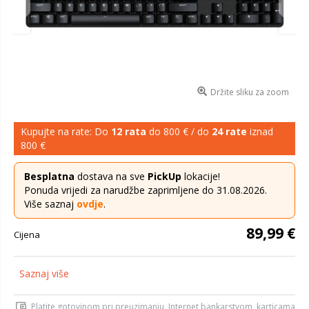
Držite sliku za zoom
Kupujte na rate: Do
12 rata
do 800 € / do
24 rate
iznad
800 €
Besplatna
dostava na sve
PickUp
lokacije!
Ponuda vrijedi za narudžbe zaprimljene do 31.08.2026.
Više saznaj
ovdje
.
89,99 €
Cijena
Saznaj više
Platite gotovinom pri preuzimanju, Internet bankarstvom, karticama