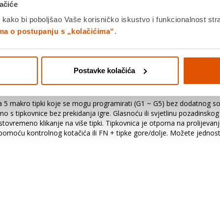
ačiće
 kako bi poboljšao Vaše korisničko iskustvo i funkcionalnost str
ima o postupanju s „kolačićima“
.
e uz registraciju uređaja!
 PRODULJENE GARANCIJE nakon registracije na
https://redragon.colby.s
Postavke kolačića
rati u roku najkasnije 30 dana od kupnje.
ma 5 makro tipki koje se mogu programirati (G1 ~ G5) bez dodatnog s
avno s tipkovnice bez prekidanja igre. Glasnoću ili svjetlinu pozadins
tovremeno klikanje na više tipki. Tipkovnica je otporna na prolijevanj
ti pomoću kontrolnog kotačića ili FN + tipke gore/dolje. Možete jednost