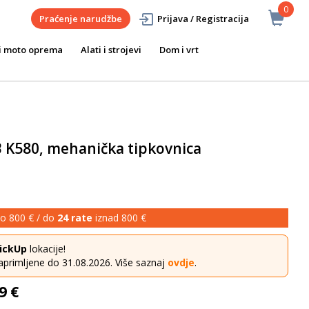
0
Praćenje narudžbe
Prijava / Registracija
i moto oprema
Alati i strojevi
Dom i vrt
K580, mehanička tipkovnica
o 800 € / do
24 rate
iznad 800 €
ickUp
lokacije!
aprimljene do 31.08.2026. Više saznaj
ovdje
.
9 €