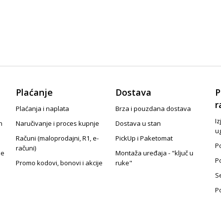
Plaćanje
Dostava
P
r
Plaćanja i naplata
Brza i pouzdana dostava
Iz
n
Naručivanje i proces kupnje
Dostava u stan
u
Računi (maloprodajni, R1, e-
PickUp i Paketomat
Po
računi)
je
Montaža uređaja - "ključ u
P
Promo kodovi, bonovi i akcije
ruke"
S
P