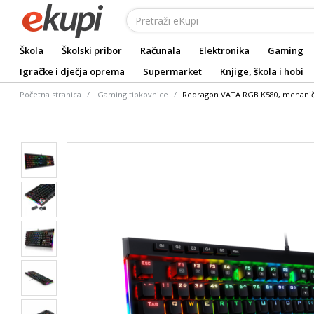
Škola
Školski pribor
Računala
Elektronika
Gaming
Igračke i dječja oprema
Supermarket
Knjige, škola i hobi
Početna stranica
Gaming tipkovnice
Redragon VATA RGB K580, mehanič