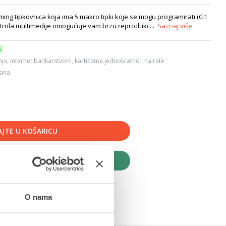
ng tipkovnica koja ima 5 makro tipki koje se mogu programirati (G1
trola multimedije omogućuje vam brzu reprodukc...
Saznaj više
6
ju, Internet bankarstvom, karticama jednokratno i na rate
dana
JTE U KOŠARICU
UPITE ODMAH
O nama