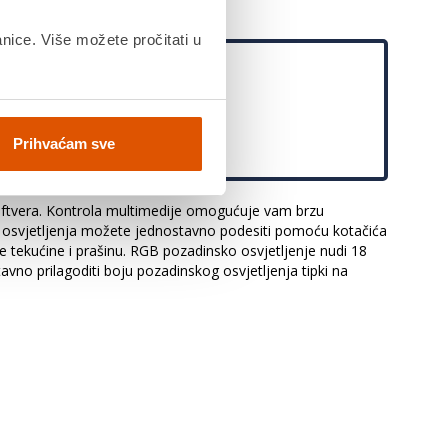
anice. Više možete pročitati u
i/hr/
Prihvaćam sve
oftvera. Kontrola multimedije omogućuje vam brzu
kog osvjetljenja možete jednostavno podesiti pomoću kotačića
e tekućine i prašinu. RGB pozadinsko osvjetljenje nudi 18
avno prilagoditi boju pozadinskog osvjetljenja tipki na