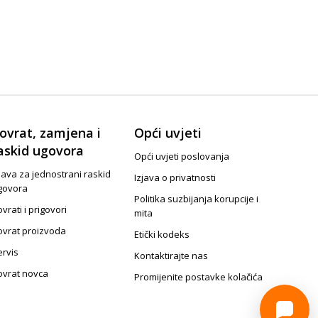
ovrat, zamjena i
Opći uvjeti
askid ugovora
Opći uvjeti poslovanja
java za jednostrani raskid
Izjava o privatnosti
govora
Politika suzbijanja korupcije i
vrati i prigovori
mita
ovrat proizvoda
Etički kodeks
ervis
Kontaktirajte nas
ovrat novca
Promijenite postavke kolačića