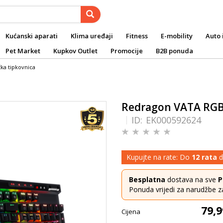
Kućanski aparati
Klima uređaji
Fitness
E-mobility
Auto 
Pet Market
Kupkov Outlet
Promocije
B2B ponuda
ka tipkovnica
Redragon VATA RGB 
ID:
EK000592624
Kupujte na rate: Do
12 rata
d
Besplatna
dostava na sve
P
Ponuda vrijedi za narudžbe z
79,9
Cijena