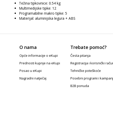
Težina tipkovnice: 0.54 kg
Multimedijske tipke: 12
Programabilne makro tipke: 5
Materijal: aluminijska legura + ABS
O nama
Trebate pomoć?
Opće informacije o eKupi
Česta pitanja
Prednosti kupnje na eKupi
Registracija i korisnički raču
Posao u eKupi
Tehničke poteškoće
Nagradni natječaj
Posebni programi i kampan
B2B ponuda