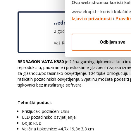
Ova web-stranica koristi kol
www.ekupi.hr koristi kolačiće
Izjavi o privatnosti
i
Pravil
Redragon - pet godina garancij
2 godine garancije + 3 dodatne godine
Odbijam sve
Vaš Redragon uređaj potrebno je registri
REDRAGON VATA K580
je žična gaming tipkovnica koja i
reprodukciju, pauziranje i preskakanje glazbenih zapisa izr
za glasnoću/pozadinsko osvjetljenje. 104 tipke omogućuju is
različitih pozadinskih osvjetljenja. Svjetlinu možete podesi
tipkovnici bez instaliranja softvera.
Tehnički podaci:
Priključak: pozlaćeni USB
LED pozadinsko osvjetljenje
Boja: RGB
Veličina tipkovnice: 44,7x 19,3x 3,8 cm