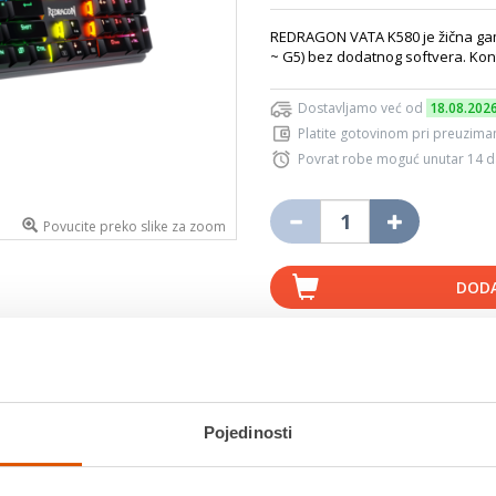
REDRAGON VATA K580 je žična gami
~ G5) bez dodatnog softvera. Kon
Dostavljamo već od
18.08.202
Platite gotovinom pri preuziman
Povrat robe moguć unutar 14 
Povucite preko slike za zoom
DODA
K
Usporedite proizvod
Pojedinosti
Detalji proizvoda
Specifikacije
Ocjene