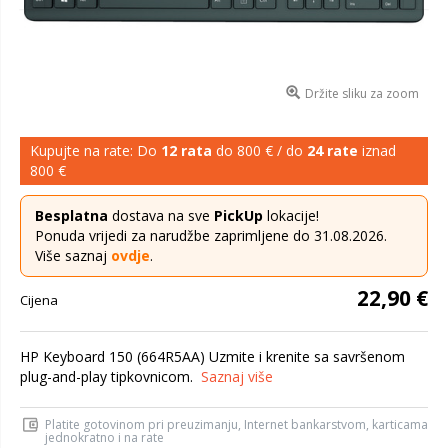
Držite sliku za zoom
Kupujte na rate: Do
12 rata
do 800 € / do
24 rate
iznad
800 €
Besplatna
dostava na sve
PickUp
lokacije!
Ponuda vrijedi za narudžbe zaprimljene do 31.08.2026.
Više saznaj
ovdje
.
22,90 €
Cijena
HP Keyboard 150 (664R5AA) Uzmite i krenite sa savršenom
plug-and-play tipkovnicom.
Saznaj više
Platite gotovinom pri preuzimanju, Internet bankarstvom, karticama
jednokratno i na rate