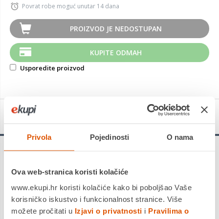
Povrat robe moguć unutar 14 dana
PROIZVOD JE NEDOSTUPAN
KUPITE ODMAH
Usporedite proizvod
Detalji proizvoda
Privola
Pojedinosti
O nama
HP Keyboard 150
Ova web-stranica koristi kolačiće
(664R5AA)
www.ekupi.hr koristi kolačiće kako bi poboljšao Vaše
korisničko iskustvo i funkcionalnost stranice. Više
Uzmite i krenite sa savršenom plug-and-play
možete pročitati u
Izjavi o privatnosti
i
Pravilima o
tipkovnicom.