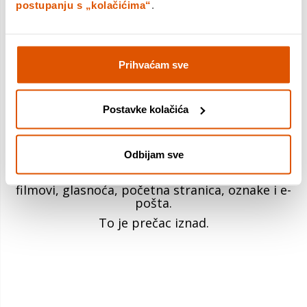
postupanju s „kolačićima“
.
Dizajn ove tipkovnice u stilu chicleta je
Prihvaćam sve
elegantan.
Niskoprofilni dizajn omogućuje brze, udobne i
prilično točne pritiske na tipke... baš vaš tip.
Postavke kolačića
Odbijam sve
Uobičajene kontrole integrirane su u 12
kombinacija prečaca s tipkom Fn—glazba,
filmovi, glasnoća, početna stranica, oznake i e-
pošta.
To je prečac iznad.