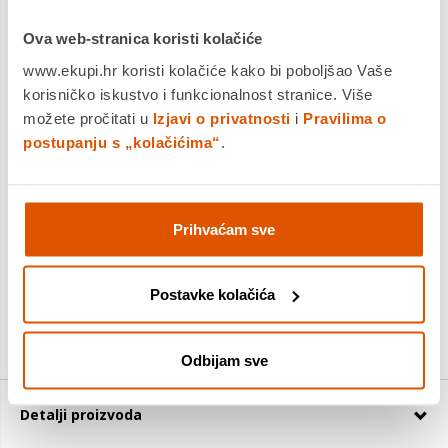
TN248XLBK (3.000 ...
Saznaj više
Ova web-stranica koristi kolačiće
Dostavljamo već od
11.08.2026
www.ekupi.hr koristi kolačiće kako bi poboljšao Vaše
Platite gotovinom pri preuzimanju, Internet bankarstvom, karticama
korisničko iskustvo i funkcionalnost stranice. Više
jednokratno i na rate
možete pročitati u
Izjavi o privatnosti
i
Pravilima o
Povrat robe moguć unutar 14 dana
postupanju s „kolačićima“
.
DODAJTE U KOŠARICU
Prihvaćam sve
KUPITE ODMAH
Postavke kolačića
Usporedite proizvod
Odbijam sve
Detalji proizvoda