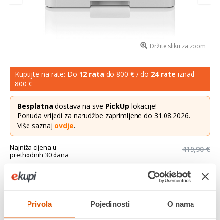
Držite sliku za zoom
Kupujte na rate: Do
12 rata
do 800 € / do
24 rate
iznad
800 €
Besplatna
dostava na sve
PickUp
lokacije!
Ponuda vrijedi za narudžbe zaprimljene do 31.08.2026.
Više saznaj
ovdje
.
Najniža cijena u
419,90 €
prethodnih 30 dana
409,90 €
Cijena
Laserski pisač u boji, ispis do 30 str/min, dodirni zaslon u boji,
Privola
Pojedinosti
O nama
Duplex, Hi-speed USB 2.0, WiFi, Mreža, NFC, kapacitet do 250
str, Jamstvo 2+1god, Potrošni: TN248BK (1.000 str),