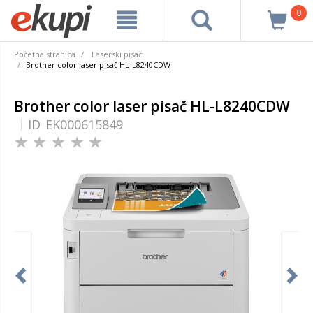
0
Početna stranica
Laserski pisači
Brother color laser pisač HL-L8240CDW
Brother color laser pisač HL-L8240CDW
ID
EK000615849