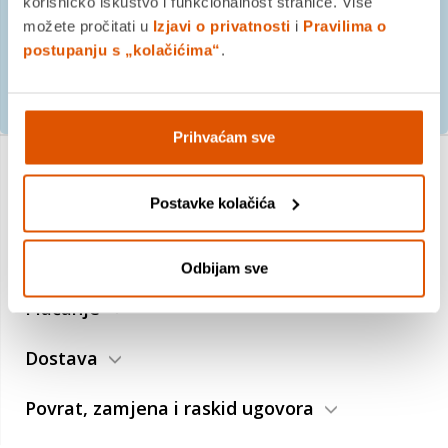
korisničko iskustvo i funkcionalnost stranice. Više
možete pročitati u
Izjavi o privatnosti
i
Pravilima o
postupanju s „kolačićima“
.
PRIJAVITE SE
Prihvaćam sve
Postavke kolačića
O nama
Trebate pomoć?
Odbijam sve
Plaćanje
Dostava
Povrat, zamjena i raskid ugovora