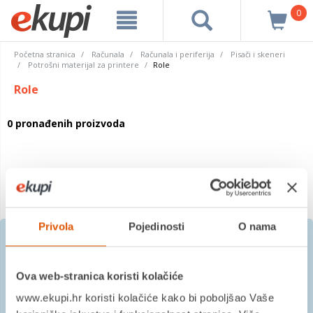
0
Početna stranica
Računala
Računala i periferija
Pisači i skeneri
Potrošni materijal za printere
Role
Role
0 pronađenih proizvoda
Privola
Pojedinosti
O nama
Prijavite se na besplatni
Ova web-stranica koristi kolačiće
newsletter
www.ekupi.hr koristi kolačiće kako bi poboljšao Vaše