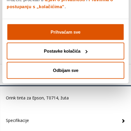
Povrat robe moguć unutar 14 dana
postupanju s „kolačićima“
.
DODAJTE U KOŠARICU
Prihvaćam sve
KUPITE ODMAH
Postavke kolačića
Odbijam sve
Detalji proizvoda
Orink tinta za Epson, T0714, žuta
Specifikacije