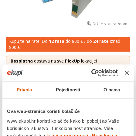
Držite sliku za zoom
Kupujte na rate: Do
12 rata
do 800 € / do
24 rate
iznad
800 €
Besplatna
dostava na sve
PickUp
lokacije!
Ponuda vrijedi za narudžbe zaprimljene do 31.08.2026.
Više saznaj
ovdje
.
1,97 €
Cijena
Privola
Pojedinosti
O nama
Orink tinta za Epson, T0714, žuta
Saznaj više
Ova web-stranica koristi kolačiće
Dostavljamo već od
11.08.2026
www.ekupi.hr koristi kolačiće kako bi poboljšao Vaše
Platite gotovinom pri preuzimanju, Internet bankarstvom, karticama
korisničko iskustvo i funkcionalnost stranice. Više
jednokratno i na rate
možete pročitati u
Izjavi o privatnosti
i
Pravilima o