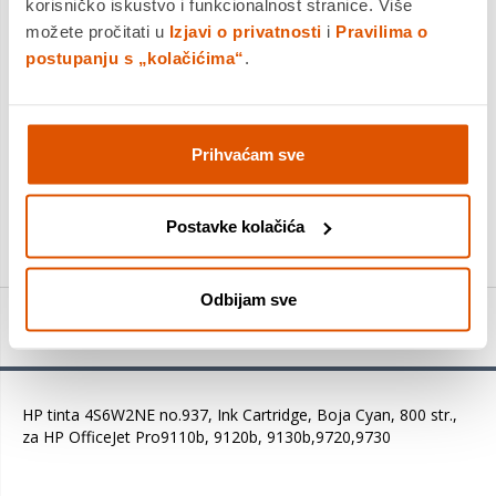
korisničko iskustvo i funkcionalnost stranice. Više
Platite gotovinom pri preuzimanju, Internet bankarstvom, karticama
jednokratno i na rate
možete pročitati u
Izjavi o privatnosti
i
Pravilima o
Povrat robe moguć unutar 14 dana
postupanju s „kolačićima“
.
Prihvaćam sve
DODAJTE U KOŠARICU
Postavke kolačića
KUPITE ODMAH
Odbijam sve
Detalji proizvoda
HP tinta 4S6W2NE no.937, Ink Cartridge, Boja Cyan, 800 str.,
za HP OfficeJet Pro9110b, 9120b, 9130b,9720,9730