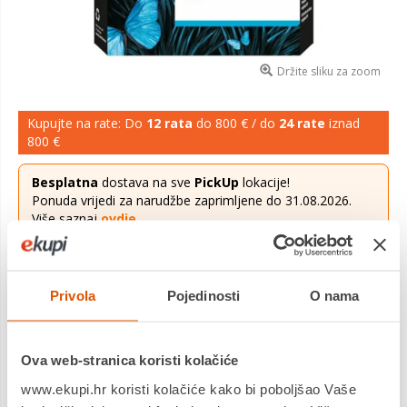
Držite sliku za zoom
Kupujte na rate: Do
12 rata
do 800 € / do
24 rate
iznad
800 €
Besplatna
dostava na sve
PickUp
lokacije!
Ponuda vrijedi za narudžbe zaprimljene do 31.08.2026.
Više saznaj
ovdje
.
29,19 €
Cijena
Privola
Pojedinosti
O nama
HP tinta 4S6W2NE no.937, Ink Cartridge, Boja Cyan, 800 str.,
za HP OfficeJet Pro9110b, 9120b, 9130b,9720,9730
Saznaj
više
Ova web-stranica koristi kolačiće
www.ekupi.hr koristi kolačiće kako bi poboljšao Vaše
Dostavljamo već od
11.08.2026