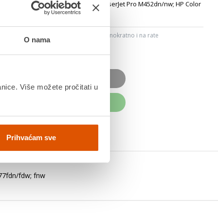
pacitet 2300 str., Podržava HP Color LaserJet Pro M452dn/nw; HP Color
fnw
Saznaj više
ju, Internet bankarstvom, karticama jednokratno i na rate
O nama
dana
OD JE NEDOSTUPAN
anice. Više možete pročitati u
UPITE ODMAH
Prihvaćam sve
77fdn/fdw; fnw