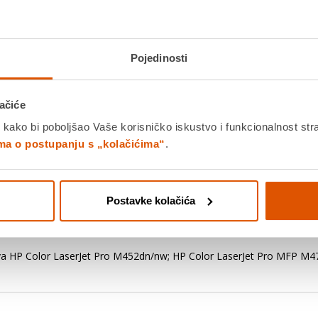
CF410A, Tip Toner, Boja Black, Ka
LaserJet Pro MFP M477fdn/fdw; 
Platite gotovinom pri preuziman
Pojedinosti
Povrat robe moguć unutar 14 
ačiće
PROIZV
 kako bi poboljšao Vaše korisničko iskustvo i funkcionalnost str
ima o postupanju s „kolačićima“
.
Povucite preko slike za zoom
K
Postavke kolačića
Detalji proizvoda
Specifikacije
Ocjene
žava HP Color LaserJet Pro M452dn/nw; HP Color LaserJet Pro MFP M4