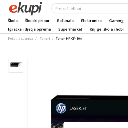
Škola
Školski pribor
Računala
Elektronika
Gaming
Igračke i dječja oprema
Supermarket
Knjige, škola i hobi
Početna stranica
Toneri
Toner HP CF410A