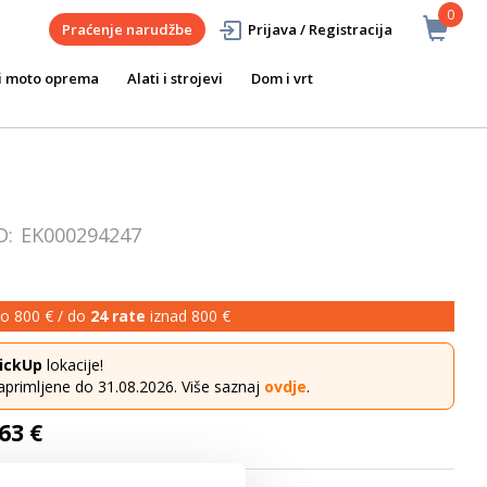
0
Praćenje narudžbe
Prijava / Registracija
i moto oprema
Alati i strojevi
Dom i vrt
D:
EK000294247
o 800 € / do
24 rate
iznad 800 €
ickUp
lokacije!
aprimljene do 31.08.2026. Više saznaj
ovdje
.
63 €