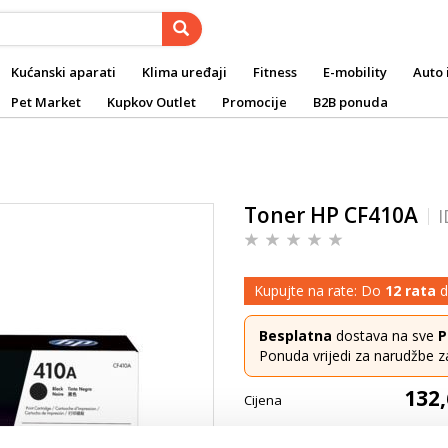
Kućanski aparati
Klima uređaji
Fitness
E-mobility
Auto 
Pet Market
Kupkov Outlet
Promocije
B2B ponuda
Toner HP CF410A
I
Kupujte na rate: Do
12 rata
d
Besplatna
dostava na sve
P
Ponuda vrijedi za narudžbe z
132,
Cijena