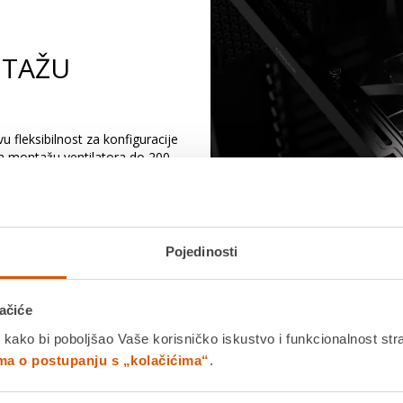
NTAŽU
 fleksibilnost za konfiguracije
za montažu ventilatora do 200
uravajući ciljani protok zraka
Pojedinosti
ačiće
 kako bi poboljšao Vaše korisničko iskustvo i funkcionalnost str
ima o postupanju s „kolačićima“
.