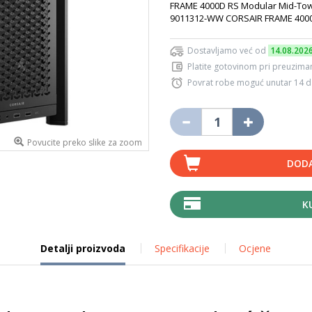
FRAME 4000D RS Modular Mid-Tow
9011312-WW CORSAIR FRAME 4000
Dostavljamo već od
14.08.202
Platite gotovinom pri preuziman
Povrat robe moguć unutar 14 
Povucite preko slike za zoom
DODA
K
Detalji proizvoda
Specifikacije
Ocjene