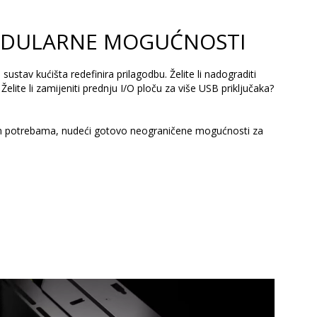
ODULARNE MOGUĆNOSTI
stav kućišta redefinira prilagodbu. Želite li nadograditi
Želite li zamijeniti prednju I/O ploču za više USB priključaka?
im potrebama, nudeći gotovo neograničene mogućnosti za