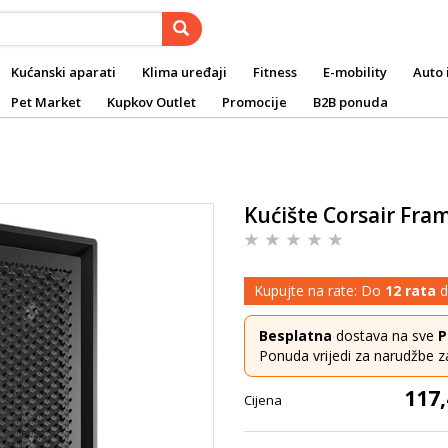
Kućanski aparati
Klima uređaji
Fitness
E-mobility
Auto 
Pet Market
Kupkov Outlet
Promocije
B2B ponuda
Kućište Corsair Fra
Kupujte na rate: Do
12 rata
d
Besplatna
dostava na sve
P
Ponuda vrijedi za narudžbe z
117,
Cijena