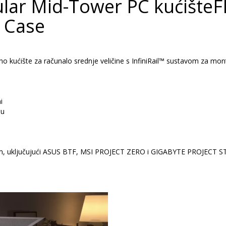
ar Mid-Tower PC kućište
 Case
ućište za računalo srednje veličine s InfiniRail™ sustavom za monta
i
ju
om, uključujući ASUS BTF, MSI PROJECT ZERO i GIGABYTE PROJECT 