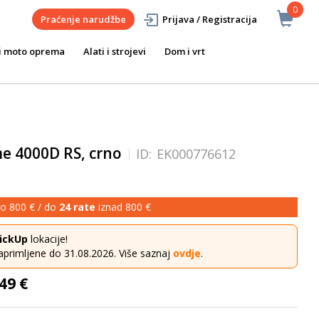
0
Praćenje narudžbe
Prijava / Registracija
i moto oprema
Alati i strojevi
Dom i vrt
me 4000D RS, crno
ID:
EK000776612
o 800 € / do
24 rate
iznad 800 €
ickUp
lokacije!
aprimljene do 31.08.2026. Više saznaj
ovdje
.
49 €