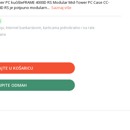
er PC kućišteFRAME 4000D RS Modular Mid-Tower PC Case CC-
D RS je potpuno modularn...
Saznaj više
6
ju, Internet bankarstvom, karticama jednokratno i na rate
dana
JTE U KOŠARICU
UPITE ODMAH