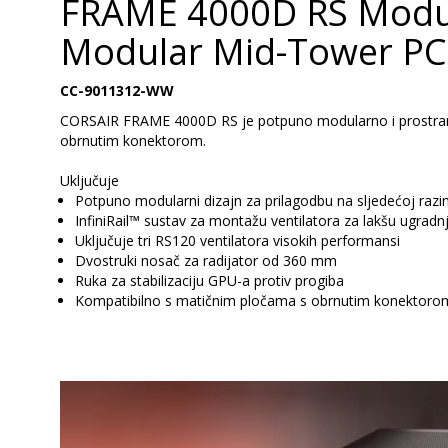
FRAME 4000D RS Modul
Modular Mid-Tower PC
CC-9011312-WW
CORSAIR FRAME 4000D RS je potpuno modularno i prostrano k
obrnutim konektorom.
Uključuje
Potpuno modularni dizajn za prilagodbu na sljedećoj razin
InfiniRail™ sustav za montažu ventilatora za lakšu ugradn
Uključuje tri RS120 ventilatora visokih performansi
Dvostruki nosač za radijator od 360 mm
Ruka za stabilizaciju GPU-a protiv progiba
Kompatibilno s matičnim pločama s obrnutim konektor