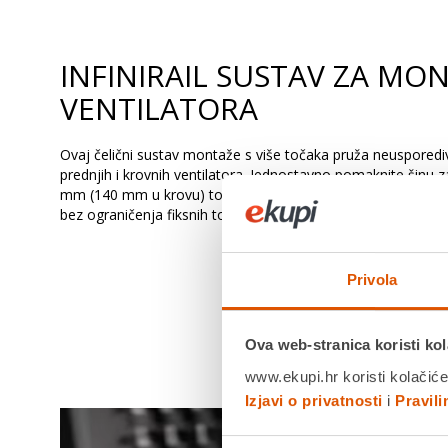
INFINIRAIL SUSTAV ZA MO
VENTILATORA
Ovaj čelični sustav montaže s više točaka pruža neusporedivu
prednjih i krovnih ventilatora. Jednostavno pomaknite šinu 
mm (140 mm u krovu) točno tamo gdje su vam potrebni, osig
bez ograničenja fiksnih točaka montaže.
Privola
Ova web-stranica koristi kol
www.ekupi.hr koristi kolačiće
Izjavi o privatnosti
i
Pravil