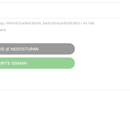
ju, Internet bankarstvom, karticama jednokratno i na rate
dana
OD JE NEDOSTUPAN
UPITE ODMAH