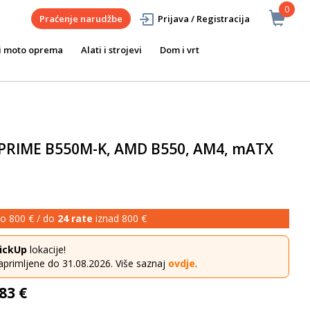
0
Praćenje narudžbe
Prijava / Registracija
i moto oprema
Alati i strojevi
Dom i vrt
 PRIME B550M-K, AMD B550, AM4, mATX
o 800 € / do
24 rate
iznad 800 €
ickUp
lokacije!
aprimljene do 31.08.2026. Više saznaj
ovdje
.
83 €