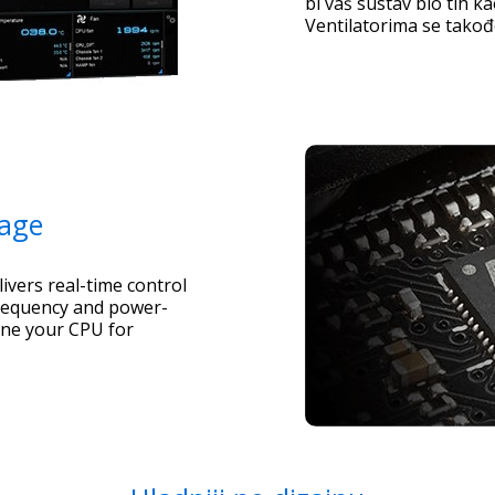
bi vaš sustav bio tih k
Ventilatorima se takođ
nage
ivers real-time control
frequency and power-
tune your CPU for