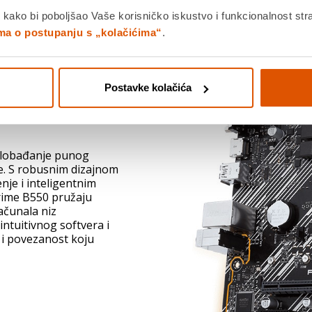
 kako bi poboljšao Vaše korisničko iskustvo i funkcionalnost str
ima o postupanju s „kolačićima“
.
Postavke kolačića
oslobađanje punog
e. S robusnim dizajnom
nje i inteligentnim
rime B550 pružaju
ačunala niz
tuitivnog softvera i
 i povezanost koju