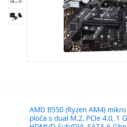
AMD B550 (Ryzen AM4) mikro
ploča s dual M.2, PCIe 4.0, 1 
HDMI/D-Sub/DVI, SATA 6 Gbps