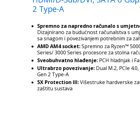
2 Type-A
Spremno za napredno računalo s umjetn
Dizajnirano za budućnost računalstva s umj
sa snagom i povezivanjem potrebnim za zaht
AMD AM4 socket:
Spremno za Ryzen™ 5000 
Series/ 3000 Series procesore za stolna rač
Sveobuhvatno hlađenje:
PCH hladnjak i Fa
Ultrabrzo povezivanje:
Dual M.2, PCIe 4.0,
Gen 2 Type-A
5X Protection III:
Višestruke hardverske za
zaštitu sustava