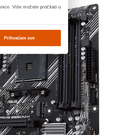
anice. Više možete pročitati u
Prihvaćam sve