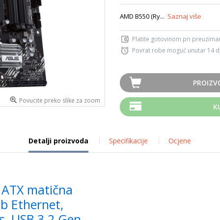
AMD B550 (Ry...
Saznaj više
Platite gotovinom pri preuziman
Povrat robe moguć unutar 14 
PROIZV
Povucite preko slike za zoom
K
Detalji proizvoda
Specifikacije
Ocjene
 ATX matična
Gb Ethernet,
, USB 3.2 Gen