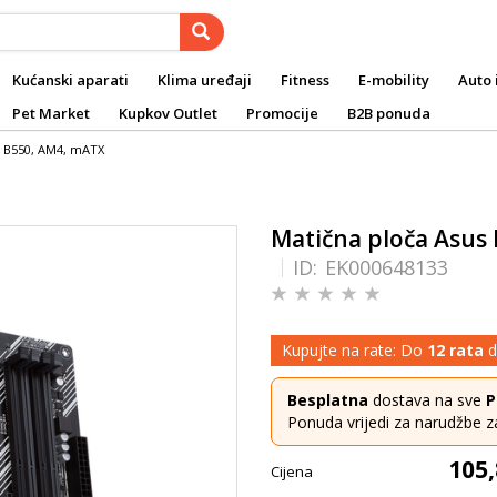
Kućanski aparati
Klima uređaji
Fitness
E-mobility
Auto 
Pet Market
Kupkov Outlet
Promocije
B2B ponuda
D B550, AM4, mATX
Matična ploča Asus
ID:
EK000648133
Kupujte na rate: Do
12 rata
d
Besplatna
dostava na sve
P
Ponuda vrijedi za narudžbe z
105,
Cijena