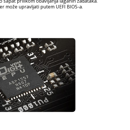
ao šapat prilikom obavljanja laganih zadataka.
er može upravljati putem UEFI BIOS-a.