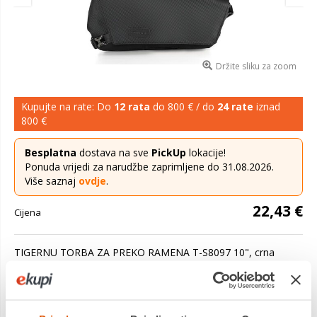
Držite sliku za zoom
Kupujte na rate: Do
12 rata
do 800 € / do
24 rate
iznad
800 €
Besplatna
dostava na sve
PickUp
lokacije!
Ponuda vrijedi za narudžbe zaprimljene do 31.08.2026.
Više saznaj
ovdje
.
22,43 €
Cijena
TIGERNU TORBA ZA PREKO RAMENA T-S8097 10", crna
Torba za bicikl izrađena od izdržljivog poliestera, otporna na
prskanje i ogrebotine, vrlo je izdržljiva i ekolo&sca...
Saznaj
više