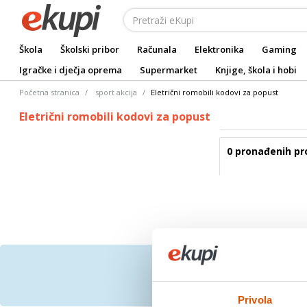
Škola
Školski pribor
Računala
Elektronika
Gaming
Igračke i dječja oprema
Supermarket
Knjige, škola i hobi
Početna stranica
sport akcija
Eletrični romobili kodovi za popust
Eletrični romobili kodovi za popust
0 pronađenih pr
Prijavite se na bespl
Privola