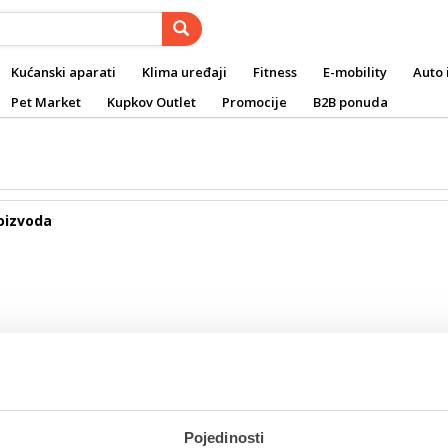
Kućanski aparati
Klima uređaji
Fitness
E-mobility
Auto 
Pet Market
Kupkov Outlet
Promocije
B2B ponuda
oizvoda
atni newsletter
Pojedinosti