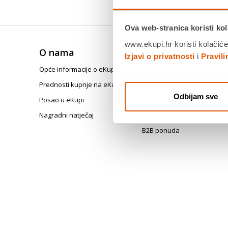
Ova web-stranica koristi kol
www.ekupi.hr koristi kolačiće
O nama
Trebate pomoć?
Izjavi o privatnosti
i
Pravil
Opće informacije o eKupi
Česta pitanja
Prednosti kupnje na eKupi
Registracija i korisnički raču
Odbijam sve
Posao u eKupi
Tehničke poteškoće
Nagradni natječaj
Posebni programi i kampan
B2B ponuda