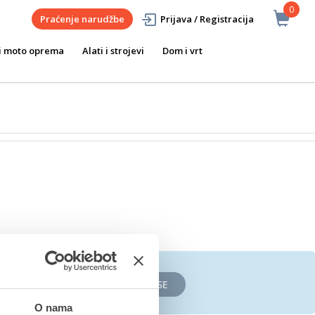
0
Praćenje narudžbe
Prijava / Registracija
i moto oprema
Alati i strojevi
Dom i vrt
PRIJAVITE SE
O nama