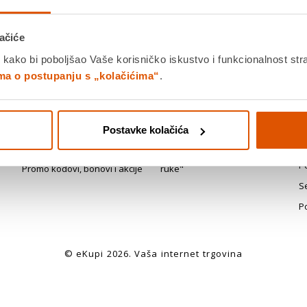
ačiće
 kako bi poboljšao Vaše korisničko iskustvo i funkcionalnost str
Plaćanje
Dostava
P
ima o postupanju s „kolačićima“
.
r
Plaćanja i naplata
Brza i pouzdana dostava
Iz
n
Naručivanje i proces kupnje
Dostava u stan
u
Postavke kolačića
Računi (maloprodajni, R1, e-
PickUp i Paketomat
Po
računi)
je
Montaža uređaja - "ključ u
P
Promo kodovi, bonovi i akcije
ruke"
S
P
© eKupi
2026
. Vaša internet trgovina