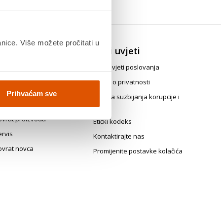
anice. Više možete pročitati u
ovrat, zamjena i
Opći uvjeti
askid ugovora
Opći uvjeti poslovanja
java za jednostrani raskid
Izjava o privatnosti
govora
Prihvaćam sve
Politika suzbijanja korupcije i
vrati i prigovori
mita
ovrat proizvoda
Etički kodeks
ervis
Kontaktirajte nas
ovrat novca
Promijenite postavke kolačića