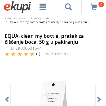
0
Početna stranica
Pranje posuđa
EQUA, clean my bottle, prašak za čišćenje boca, 50 g u pakiranju
EQUA, clean my bottle, prašak za
čišćenje boca, 50 g u pakiranju
ID
EK000531644
(1)
Pokaži recenzije