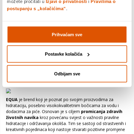
deterdžente na prirodnoj bazi koji će nježno očistiti bocu bez
možete pročitati u
Izjavi o privatnosti
i
Pravilima o
negativnog utjecaja na okoliš. Također, postoje i mnoge
DIY
postupanju s „kolačićima“
.
opcije
koje se mogu koristiti kao alternativa za čišćenje boce.
Upravo je tako nastao
EQUA"Očisti moju bocu" paket
koji
će ti pomoći da uz nekoliko jednostavnih koraka tvoja boca
zablista prvobitnim sjajem.
Sastojci su natrijev bikarbonat i
Prihvaćam sve
riža - 100% ekološk sastojci koji će tvoju bocu 100%
očistiti. U bocu dodajte mješavinu za čišćenje i 0,1L vode,
tresite bocu dok ne primijetite da je čista
. Još bolje
Postavke kolačića
rezultate može postići kada ostavite mješavinu za čišćenje u
boci preko noći prije nego što ga protresete. Nakon čišćenja
bocu treba temeljito isprati vodom.
Odbijam sve
EQUA
je brend koji je poznat po svojim proizvodima za
hidrataciju, posebno visokokvalitetnim bočicama za vodu i
dodacima za piće. Osnovan je s ciljem
promicanja zdravih
životnih navika
kroz povećanu svijest o važnosti pravilne
hidratacije i održavanja okoliša. Tim se sastoji od strastvenih i
kreativnih pojedinaca koji nastoje stvarati pozitivne promjene