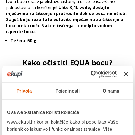
tvoju bocu ostavlja blistavo čistom, a uz to je isavršeno
jednostavna za korištenje!
Ulite 0,1L vode, dodajte
mješavinu za čišćenje i protresite dok se boca ne očisti.
Za još bolje rezultate ostavite mješavinu za čišćenje u
boci preko noći. Nakon čišćenja, temeljito vodom
isperite bocu.
Težina: 50 g
Kako očistiti EQUA bocu?
Odabirom EQUA boce odlučuješ
podržati održivi način
života
. Tvoju višekratnu EQUA bocu za vodu možeš koristiti
svakoga dana, kod kuće ili u pokretu, za uživanje u toplim
Privola
Pojedinosti
O nama
napicima, smoothijima ili vodi. S obzirom na to da je EQUA uz
tebe svakoga dana,
važno je da je redovito očistiš kako bi
zadržala prvobitnu kvalitetu što dulje.
Ova web-stranica koristi kolačiće
Svoju bocu možeš redovito
čistiti pomoću detedženta
. No,
www.ekupi.hr koristi kolačiće kako bi poboljšao Vaše
s obizrom na to da EQUA ne brine samo za tvoje zdravlje, već
korisničko iskustvo i funkcionalnost stranice. Više
i za očuvanje prirode, predlažemo ti da koristiš blage