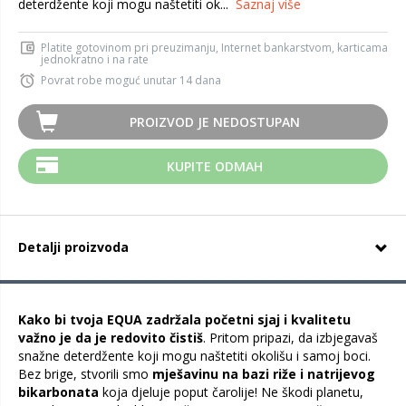
deterdžente koji mogu naštetiti ok...
Saznaj više
Platite gotovinom pri preuzimanju, Internet bankarstvom, karticama
jednokratno i na rate
Povrat robe moguć unutar 14 dana
PROIZVOD JE NEDOSTUPAN
KUPITE ODMAH
Detalji proizvoda
Kako bi tvoja EQUA zadržala početni sjaj i kvalitetu
važno je da je redovito čistiš
. Pritom pripazi, da izbjegavaš
snažne deterdžente koji mogu naštetiti okolišu i samoj boci.
Bez brige, stvorili smo
mješavinu na bazi riže i natrijevog
bikarbonata
koja djeluje poput čarolije! Ne škodi planetu,