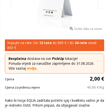
Držite sliku za zoom
Kupujte na rate: Do
12 rata
do 800 € / do
24 rate
iznad
800 €
Besplatna
dostava na sve
PickUp
lokacije!
Ponuda vrijedi za narudžbe zaprimljene do 31.08.2026.
Više saznaj
ovdje
.
2,00 €
Cijena
40,00 €/kg
Cijena za jedinicu mjere
Kako bi tvoja EQUA zadržala početni sjaj i kvalitetu važno je da
je redovito čistiš. Pritom pripazi, da izbjegavaš snažne