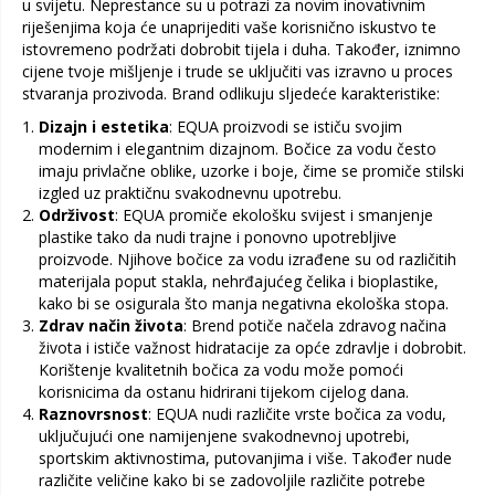
u svijetu. Neprestance su u potrazi za novim inovativnim
riješenjima koja će unaprijediti vaše korisnično iskustvo te
istovremeno podržati dobrobit tijela i duha. Također, iznimno
cijene tvoje mišljenje i trude se uključiti vas izravno u proces
stvaranja prozivoda. Brand odlikuju sljedeće karakteristike:
Dizajn i estetika
: EQUA proizvodi se ističu svojim
modernim i elegantnim dizajnom. Bočice za vodu često
imaju privlačne oblike, uzorke i boje, čime se promiče stilski
izgled uz praktičnu svakodnevnu upotrebu.
Održivost
: EQUA promiče ekološku svijest i smanjenje
plastike tako da nudi trajne i ponovno upotrebljive
proizvode. Njihove bočice za vodu izrađene su od različitih
materijala poput stakla, nehrđajućeg čelika i bioplastike,
kako bi se osigurala što manja negativna ekološka stopa.
Zdrav način života
: Brend potiče načela zdravog načina
života i ističe važnost hidratacije za opće zdravlje i dobrobit.
Korištenje kvalitetnih bočica za vodu može pomoći
korisnicima da ostanu hidrirani tijekom cijelog dana.
Raznovrsnost
: EQUA nudi različite vrste bočica za vodu,
uključujući one namijenjene svakodnevnoj upotrebi,
sportskim aktivnostima, putovanjima i više. Također nude
različite veličine kako bi se zadovoljile različite potrebe