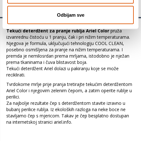
Detalji proizvoda
Odbijam sve
Tekući deterdžent za pranje rublja Ariel Color
pruža
izvanrednu čistoću u 1 pranju, čak i pri nižim temperaturama.
Njegova je formula, uključujući tehnologiju COOL CLEAN,
posebno osmišljena za pranje na nižim temperaturama. I
premda je nemilosrdan prema mrljama, istodobno je nježan
prema tkaninama i čuva blistavost boja.
Tekući deterdžent Ariel dolazi u pakiranju koje se može
reciklirati.
Tvrdokorne mrlje prije pranja tretirajte tekućim deterdžentom
Ariel Color i njegovim zelenim čepom, a zatim operite rublje u
perilici.
Za najbolje rezultate čep s deterdžentom stavite izravno u
bubanj perilice rublja. Iz ekoloških razloga na neke boce ne
stavljamo čep s mjericom. Takav je čep besplatno dostupan
na internetskoj stranici ariel.info.