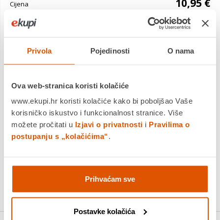
10,95 €
Cijena
Tekući deterdžent za pranje rublja Ariel Color pruža izvanrednu
čistoću u 1 pranju, čak i pri nižim temperaturama. Njegova je
Privola
Pojedinosti
O nama
formula, uključujući tehnologiju COOL CLEAN, p...
Saznaj više
Dostavljamo već od
11.08.2026
Ova web-stranica koristi kolačiće
Platite gotovinom pri preuzimanju, Internet bankarstvom, karticama
jednokratno i na rate
www.ekupi.hr koristi kolačiće kako bi poboljšao Vaše
Povrat robe moguć unutar 14 dana
korisničko iskustvo i funkcionalnost stranice. Više
možete pročitati u
Izjavi o privatnosti
i
Pravilima o
postupanju s „kolačićima“
.
DODAJTE U KOŠARICU
Prihvaćam sve
KUPITE ODMAH
Postavke kolačića