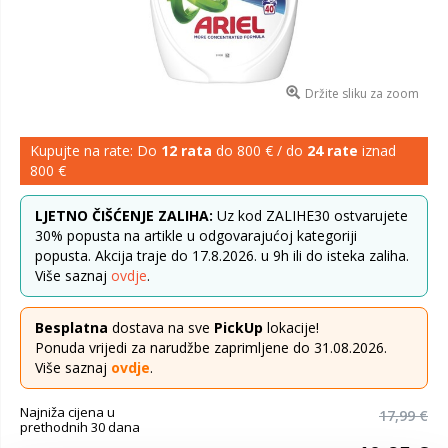
Držite sliku za zoom
Kupujte na rate: Do
12 rata
do 800 € / do
24 rate
iznad
800 €
LJETNO ČIŠĆENJE ZALIHA:
Uz kod ZALIHE30 ostvarujete
30% popusta na artikle u odgovarajućoj kategoriji
popusta. Akcija traje do 17.8.2026. u 9h ili do isteka zaliha.
Više saznaj
ovdje
.
Besplatna
dostava na sve
PickUp
lokacije!
Ponuda vrijedi za narudžbe zaprimljene do 31.08.2026.
Više saznaj
ovdje
.
Najniža cijena u
17,99 €
prethodnih 30 dana