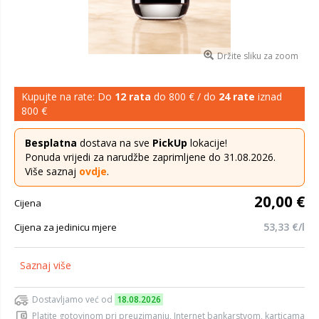
Držite sliku za zoom
Kupujte na rate: Do
12 rata
do 800 € / do
24 rate
iznad
800 €
Besplatna
dostava na sve
PickUp
lokacije!
Ponuda vrijedi za narudžbe zaprimljene do 31.08.2026.
Više saznaj
ovdje
.
20,00 €
Cijena
53,33 €/l
Cijena za jedinicu mjere
Saznaj više
Dostavljamo već od
18.08.2026
Platite gotovinom pri preuzimanju, Internet bankarstvom, karticama