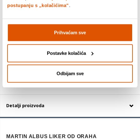
postupanju s „kolačićima“
.
Martin Albus Liker od oraha 0,7L
Prihvaćam sve
27,00 €
Postavke kolačića
+
Odbijam sve
Detalji proizvoda
MARTIN ALBUS LIKER OD ORAHA