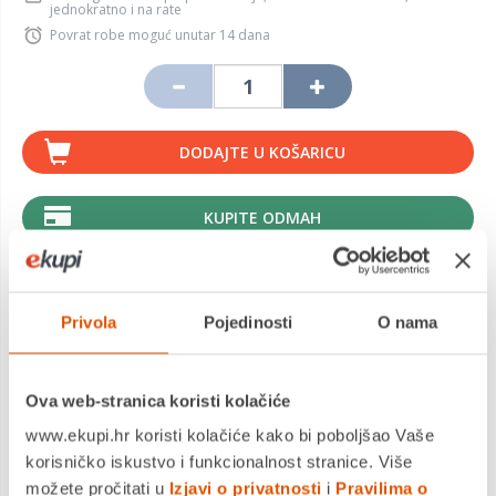
jednokratno i na rate
Povrat robe moguć unutar 14 dana
DODAJTE U KOŠARICU
KUPITE ODMAH
Privola
Pojedinosti
O nama
MOGLO BI VAS ZANIMATI I OVO
Ova web-stranica koristi kolačiće
www.ekupi.hr koristi kolačiće kako bi poboljšao Vaše
korisničko iskustvo i funkcionalnost stranice. Više
možete pročitati u
Izjavi o privatnosti
i
Pravilima o