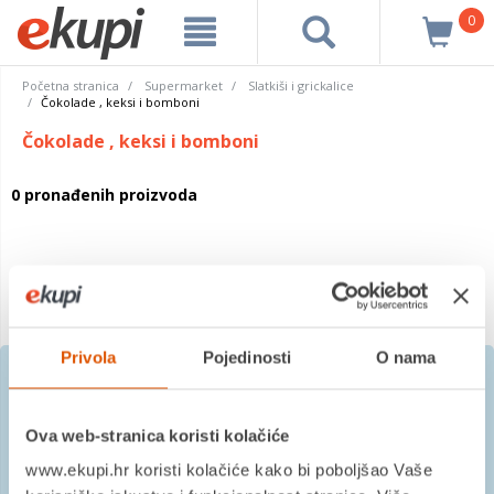
0
Početna stranica
Supermarket
Slatkiši i grickalice
Čokolade , keksi i bomboni
Čokolade , keksi i bomboni
0 pronađenih proizvoda
Privola
Pojedinosti
O nama
Prijavite se na besplatni
Ova web-stranica koristi kolačiće
newsletter
www.ekupi.hr koristi kolačiće kako bi poboljšao Vaše