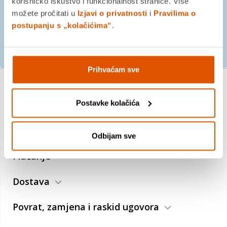
korisničko iskustvo i funkcionalnost stranice. Više
možete pročitati u
Izjavi o privatnosti
i
Pravilima o
postupanju s „kolačićima“
.
PRIJAVITE SE
Prihvaćam sve
Postavke kolačića
O nama
Trebate pomoć?
Odbijam sve
Plaćanje
Dostava
Povrat, zamjena i raskid ugovora